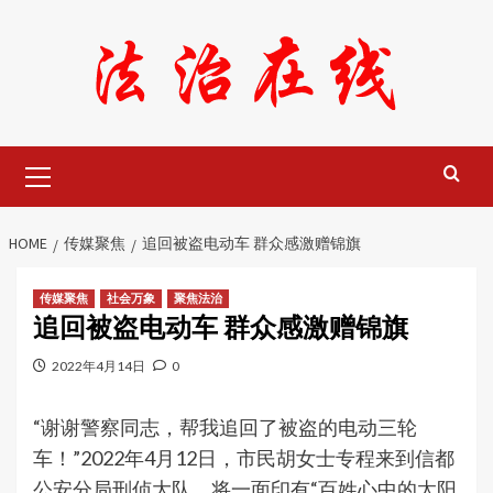
Skip
to
content
Primary
Menu
HOME
传媒聚焦
追回被盗电动车 群众感激赠锦旗
传媒聚焦
社会万象
聚焦法治
追回被盗电动车 群众感激赠锦旗
2022年4月14日
0
“谢谢警察同志，帮我追回了被盗的电动三轮
车！”2022年4月12日，市民胡女士专程来到信都
公安分局刑侦大队，将一面印有“百姓心中的太阳