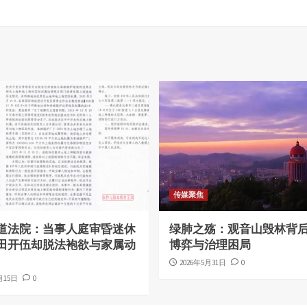
传媒聚焦
道法院：当事人庭审昏迷休
绿肺之殇：观音山毁林背
田开伍却脱法袍欲与家属动
博弈与治理困局
2026年5月31日
0
月15日
0