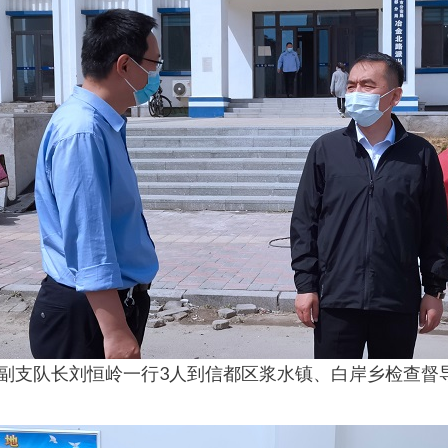
队副支队长刘恒岭一行3人到信都区浆水镇、白岸乡检查督导