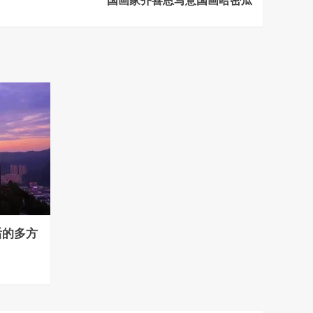
国画家齐喜恩写意国画哈密瓜
后的多方