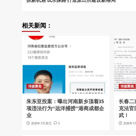
抓新机遇 试水探路 打造派出所建设新格局
Reading
相关新闻：
传媒聚焦
传媒聚焦
朱东亚投案：曝出河南新乡顶着35
长春二
项违法行为“远洋捕捞”港商成都企
克法官
业
武！
2026年7月28日
0
2026年7