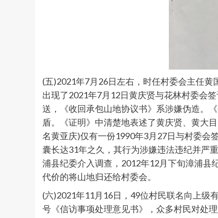
(五)2021年7月26日左右，时任村委会
出现了2021年7月12日黄庆贤与花林村委
送，《收回承包山地协议书》系涉嫌伪造。《
盾。《证明》中清楚地表述了黄庆贤、黄大目2
名黄亚庆)仅有一份1990年3月27日与村委
囊长达31年之久，其行为涉嫌违法违纪并严重
浦县纪委介入调查，2012年12月下旬漳浦县
代价的将山地归还给村委会。
(六)2021年11月16日，49位村民联名向
号《信访事项处理意见书》，众多村民对处理意