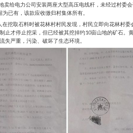
的山地卖给电力公司安装两座大型高压电线杆，未经过村委
据为已有，该款应收缴归村集体所有。
大目雇人在挖取石料时被花林村村民发现，村民立即向花林村
制止才停止挖采，但已经被其挖掉约10亩山地的矿石。黄
流失严重，污染、破坏了生态环境。