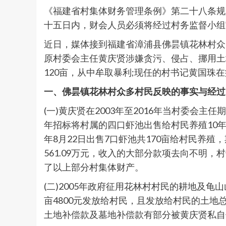
《福建省村集体财务管理条例》第二十八条规
十五日内，财会人员必须将经过村务监督小组
近日，媒体接到福建省漳浦县佛昙镇花林村众
原村委会主任黄庆贤涉嫌贪污、侵占、挪用土
120亩，从中牟取暴利;现任的村书记黄国珠
一、佛昙镇花林村众多村民反映的事实与经过
(一)黄庆贤在2003年至2016年当村委会
年招标将村属的四口虾池出售给村民养殖10年;2
年8月22日出售7口虾池共170亩给村民养殖，
561.09万元，收入的大部分款项去向不
了以上部分村集体财产。
(二)2005年政府征用花林村村民的耕地及龟
亩4800元发放给村民，且发放给村民的土地
土地补偿款及墓地补偿款有部分被黄庆贤私自