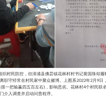
应组织村民防控，但漳浦县佛昙镇花林村村书记黄国珠却
职守经常在村民家中聚众赌博。上图系2022年2月9日
自摸一把输赢四五百左右)，影响恶劣。花林村4个村民联
门介入调查并启动问责程序。