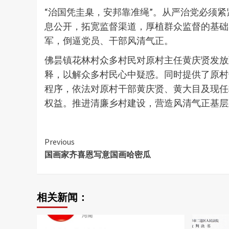
“治国凭圭臬，安邦靠准绳”。从严治党必须
息公开，拓宽监督渠道，厚植群众监督的基础
军，倒逼党员、干部风清气正。
佛昙镇花林村众多村民对原村主任黄庆贤发放
释，以解众多村民心中疑惑。同时提供了原村
程序，依法对原村干部黄庆贤、黄大目及现任
权益。推进清廉乡村建设，营造风清气正基层
Continue
Previous
国画家齐喜恩写意国画哈密瓜
Reading
相关新闻：