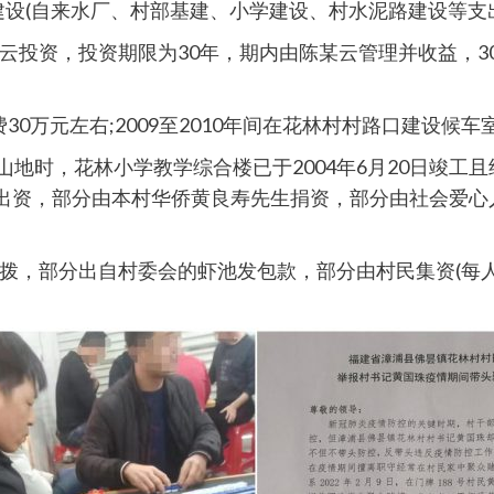
设(自来水厂、村部基建、小学建设、村水泥路建设等支出
云投资，投资期限为30年，期内由陈某云管理并收益，3
费30万元左右;2009至2010年间在花林村村路口建设候车
山山地时，花林小学教学综合楼已于2004年6月20日竣
教育局出资，部分由本村华侨黄良寿先生捐资，部分由社会爱
拨，部分出自村委会的虾池发包款，部分由村民集资(每人