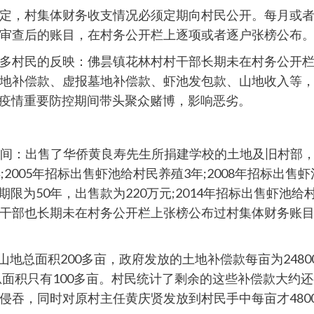
定，村集体财务收支情况必须定期向村民公开。每月或
审查后的账目，在村务公开栏上逐项或者逐户张榜公布
多村民的反映：佛昙镇花林村村干部长期未在村务公开栏
地补偿款、虚报墓地补偿款、虾池发包款、山地收入等
在疫情重要防控期间带头聚众赌博，影响恶劣。
主任期间：出售了华侨黄良寿先生所捐建学校的土地及旧村部，面
005年招标出售虾池给村民养殖3年;2008年招标出售虾池给
期限为50年，出售款为220万元;2014年招标出售虾池
明，村干部也长期未在村务公开栏上张榜公布过村集体财务账
山山地总面积200多亩，政府发放的土地补偿款每亩为24
总面积只有100多亩。村民统计了剩余的这些补偿款大约还
侵吞，同时对原村主任黄庆贤发放到村民手中每亩才480