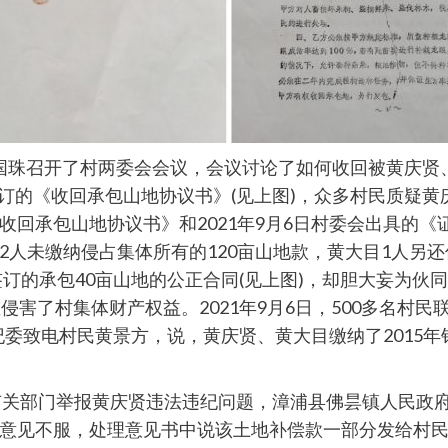
主任黄国珠召开了村两委会会议，会议讨论了如何收回被黄庆贤
会签订的《收回承包山地协议书》(见上图)，众多村民质疑
收回承包山地协议书》和2021年9月6日村委会出具的
人未缴纳侵占集体所有的120亩山地款，黄大目1人另还
会签订的承包40亩山地的公正合同(见上图)，却胆大妄为伙
侵害了村集体财产权益。2021年9月6日，500多名村
纪委致电村民黄景方，说，黄庆贤、黄大目缴纳了2015年
上级有关部门举报黄庆贤违法违纪问题，漳浦县佛昙镇人民政府于
见不服，处理意见书中说该土地补偿款一部分发给村民(48