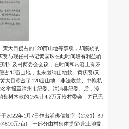
、黄大目侵占的120亩山地等事项，却蹊跷的
黄庆贤与现任村书记黄国珠在此时间段有利益输
《证明》及村两委会会议，在时间和内容上有矛
侵占10亩山地，也未缴纳山地款。黄庆贤(又
同黄大目霸占了120亩山地，非法收益、中饱私
民联名举报至漳州市纪委、漳浦县纪委。后，漳
销售树木款的15%计4.2万元给村委会，并已无
2022年1月7日作出浦佛信复字【2021】83
00元/亩)，一部分由村集体提留(此土地提