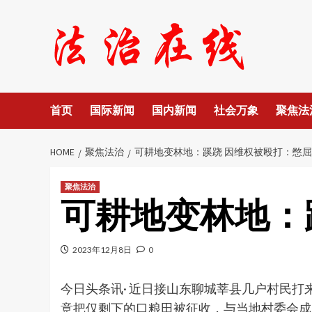
Skip
to
content
首页
国际新闻
国内新闻
社会万象
聚焦法
HOME
聚焦法治
可耕地变林地：蹊跷 因维权被殴打：憋屈
聚焦法治
可耕地变林地：
2023年12月8日
0
今日头条讯· 近日接山东聊城莘县几户村民
意把仅剩下的口粮田被征收，与当地村委会成