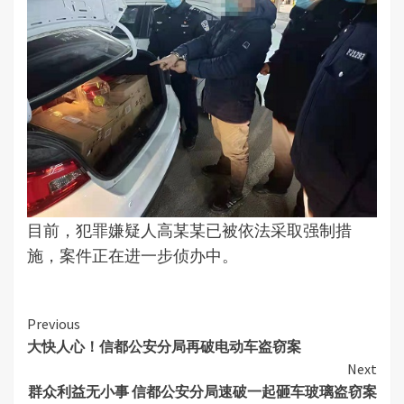
目前，犯罪嫌疑人高某某已被依法采取强制措
施，案件正在进一步侦办中。
Continue
Previous
大快人心！信都公安分局再破电动车盗窃案
Reading
Next
群众利益无小事 信都公安分局速破一起砸车玻璃盗窃案