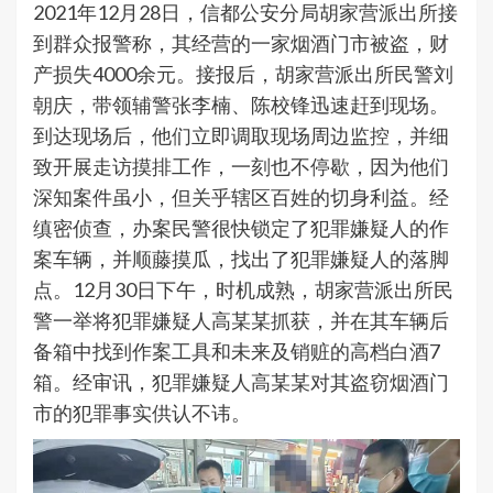
2021年12月28日，信都公安分局胡家营派出所接
到群众报警称，其经营的一家烟酒门市被盗，财
产损失4000余元。接报后，胡家营派出所民警刘
朝庆，带领辅警张李楠、陈校锋迅速赶到现场。
到达现场后，他们立即调取现场周边监控，并细
致开展走访摸排工作，一刻也不停歇，因为他们
深知案件虽小，但关乎辖区百姓的切身利益。经
缜密侦查，办案民警很快锁定了犯罪嫌疑人的作
案车辆，并顺藤摸瓜，找出了犯罪嫌疑人的落脚
点。12月30日下午，时机成熟，胡家营派出所民
警一举将犯罪嫌疑人高某某抓获，并在其车辆后
备箱中找到作案工具和未来及销赃的高档白酒7
箱。经审讯，犯罪嫌疑人高某某对其盗窃烟酒门
市的犯罪事实供认不讳。