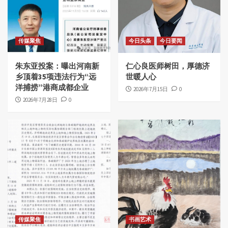
传媒聚焦
今日头条
今日要闻
朱东亚投案：曝出河南新
仁心良医师树田，厚德济
乡顶着35项违法行为“远
世暖人心
洋捕捞”港商成都企业
2026年7月15日
0
2026年7月28日
0
传媒聚焦
书画艺术