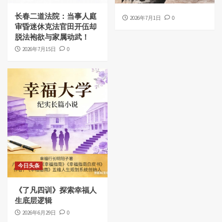
长春二道法院：当事人庭
2026年7月1日
0
审昏迷休克法官田开伍却
脱法袍欲与家属动武！
2026年7月15日
0
今日头条
《了凡四训》探索幸福人
生底层逻辑
2026年6月29日
0