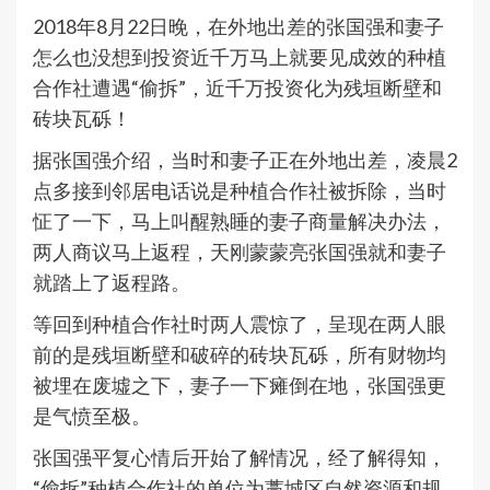
2018年8月22日晚，在外地出差的张国强和妻子
怎么也没想到投资近千万马上就要见成效的种植
合作社遭遇“偷拆”，近千万投资化为残垣断壁和
砖块瓦砾！
据张国强介绍，当时和妻子正在外地出差，凌晨2
点多接到邻居电话说是种植合作社被拆除，当时
怔了一下，马上叫醒熟睡的妻子商量解决办法，
两人商议马上返程，天刚蒙蒙亮张国强就和妻子
就踏上了返程路。
等回到种植合作社时两人震惊了，呈现在两人眼
前的是残垣断壁和破碎的砖块瓦砾，所有财物均
被埋在废墟之下，妻子一下瘫倒在地，张国强更
是气愤至极。
张国强平复心情后开始了解情况，经了解得知，
“偷拆”种植合作社的单位为藁城区自然资源和规