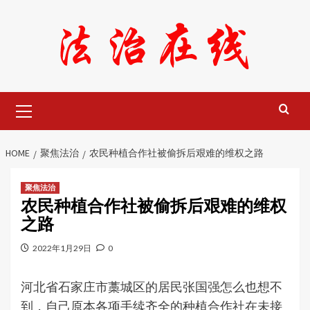
Skip
to
content
Primary
Menu
HOME
聚焦法治
农民种植合作社被偷拆后艰难的维权之路
聚焦法治
农民种植合作社被偷拆后艰难的维权
之路
2022年1月29日
0
河北省石家庄市藁城区的居民张国强怎么也想不
到，自己原本各项手续齐全的种植合作社在未接