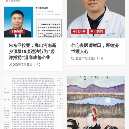
传媒聚焦
今日头条
今日要闻
朱东亚投案：曝出河南新
仁心良医师树田，厚德济
乡顶着35项违法行为“远
世暖人心
洋捕捞”港商成都企业
2026年7月15日
0
2026年7月28日
0