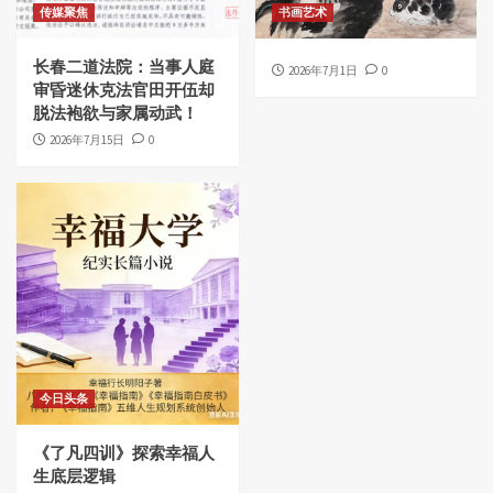
传媒聚焦
书画艺术
长春二道法院：当事人庭
2026年7月1日
0
审昏迷休克法官田开伍却
脱法袍欲与家属动武！
2026年7月15日
0
今日头条
《了凡四训》探索幸福人
生底层逻辑