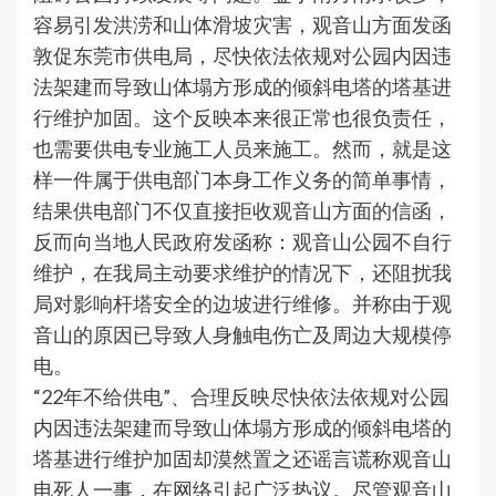
容易引发洪涝和山体滑坡灾害，观音山方面发函
敦促东莞市供电局，尽快依法依规对公园内因违
法架建而导致山体塌方形成的倾斜电塔的塔基进
行维护加固。这个反映本来很正常也很负责任，
也需要供电专业施工人员来施工。然而，就是这
样一件属于供电部门本身工作义务的简单事情，
结果供电部门不仅直接拒收观音山方面的信函，
反而向当地人民政府发函称：观音山公园不自行
维护，在我局主动要求维护的情况下，还阻扰我
局对影响杆塔安全的边坡进行维修。并称由于观
音山的原因已导致人身触电伤亡及周边大规模停
电。
“22年不给供电”、合理反映尽快依法依规对公园
内因违法架建而导致山体塌方形成的倾斜电塔的
塔基进行维护加固却漠然置之还谣言谎称观音山
电死人一事，在网络引起广泛热议。尽管观音山