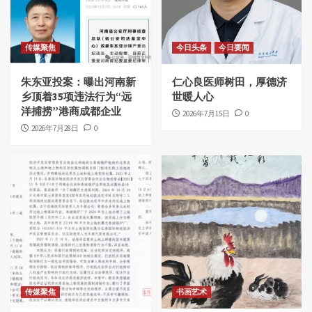
传媒聚焦
今日头条
今日要闻
朱东亚投案：曝出河南新
仁心良医师树田，厚德济
乡顶着35项违法行为“远
世暖人心
洋捕捞”港商成都企业
2026年7月15日
0
2026年7月28日
0
传媒聚焦
书画艺术