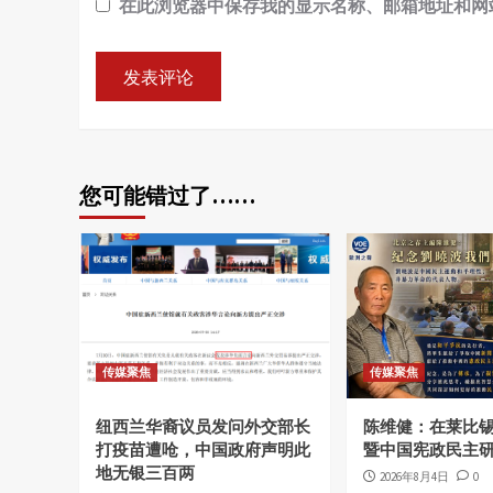
在此浏览器中保存我的显示名称、邮箱地址和网
您可能错过了……
传媒聚焦
传媒聚焦
纽西兰华裔议员发问外交部长
陈维健：在莱比
打疫苗遭呛，中国政府声明此
暨中国宪政民主
地无银三百两
2026年8月4日
0