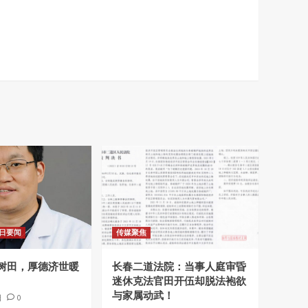
日要闻
传媒聚焦
树田，厚德济世暖
长春二道法院：当事人庭审昏
迷休克法官田开伍却脱法袍欲
与家属动武！
日
0