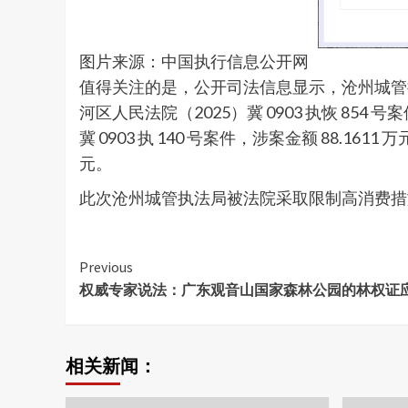
图片来源：中国执行信息公开网
值得关注的是，公开司法信息显示，沧州城管
河区人民法院（2025）冀 0903 执恢 854 号案
冀 0903 执 140 号案件，涉案金额 88.1611
元。
此次沧州城管执法局被法院采取限制高消费措
Continue
Previous
权威专家说法：广东观音山国家森林公园的林权证
Reading
相关新闻：