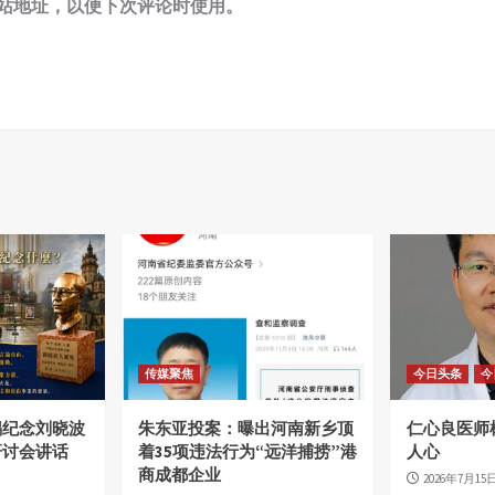
站地址，以便下次评论时使用。
传媒聚焦
今日头条
今
锡纪念刘晓波
朱东亚投案：曝出河南新乡顶
仁心良医师
研讨会讲话
着35项违法行为“远洋捕捞”港
人心
商成都企业
2026年7月15