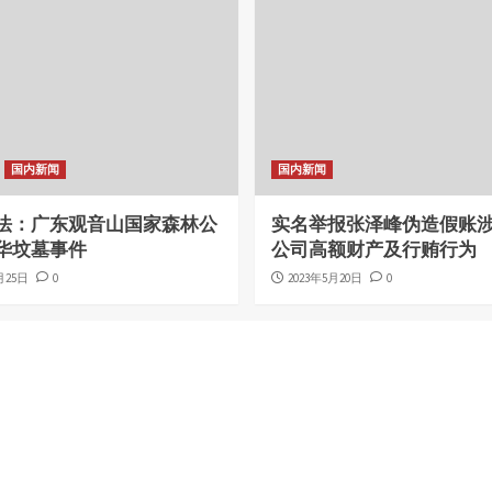
国内新闻
国内新闻
法：广东观音山国家森林公
实名举报张泽峰伪造假账
华坟墓事件
公司高额财产及行贿行为
月25日
0
2023年5月20日
0