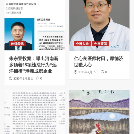
传媒聚焦
今日头条
今日要闻
朱东亚投案：曝出河南新
仁心良医师树田，厚德济
乡顶着35项违法行为“远
世暖人心
洋捕捞”港商成都企业
2026年7月15日
0
2026年7月28日
0