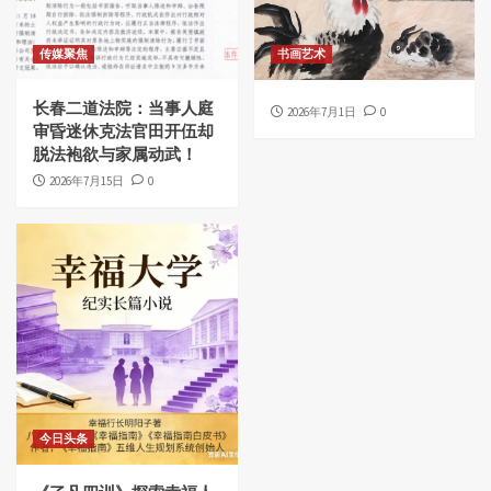
传媒聚焦
书画艺术
长春二道法院：当事人庭
2026年7月1日
0
审昏迷休克法官田开伍却
脱法袍欲与家属动武！
2026年7月15日
0
今日头条