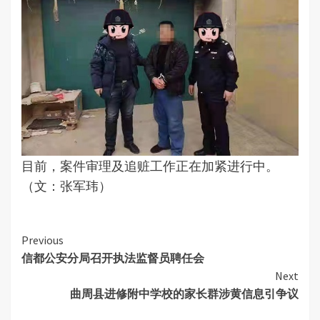
目前，案件审理及追赃工作正在加紧进行中。
（文：张军玮）
Continue
Previous
信都公安分局召开执法监督员聘任会
Reading
Next
曲周县进修附中学校的家长群涉黄信息引争议