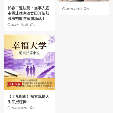
长春二道法院：当事人庭
2026年7月1日
0
审昏迷休克法官田开伍却
脱法袍欲与家属动武！
2026年7月15日
0
今日头条
《了凡四训》探索幸福人
生底层逻辑
2026年6月29日
0