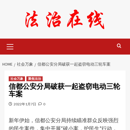
Skip
to
content
Primary
Menu
HOME
社会万象
信都公安分局破获一起盗窃电动三轮车案
社会万象
聚焦法治
信都公安分局破获一起盗窃电动三轮
车案
2022年1月7日
0
新年伊始，信都公安分局持续瞄准群众反映强烈
的民生案件，集中开展“破小案，护民生”行动，