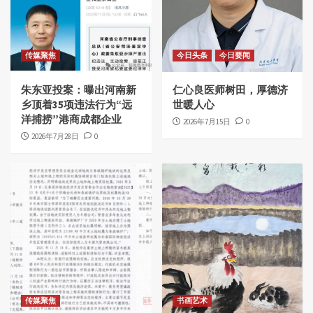
传媒聚焦
今日头条
今日要闻
朱东亚投案：曝出河南新
仁心良医师树田，厚德济
乡顶着35项违法行为“远
世暖人心
洋捕捞”港商成都企业
2026年7月15日
0
2026年7月28日
0
传媒聚焦
书画艺术