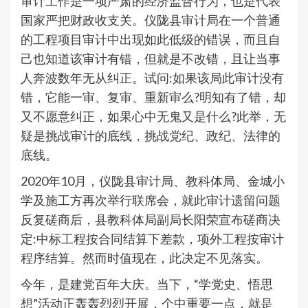
审计工作是一项严肃的经济监督行为，也是代表
国家严把财政收支关。仪陇县审计局在一个普通
的工程项目审计中出现如此低级的错误，而且自
己也知道该审计有错，但就是不改错，且让当事
人奔波数年无从纠正。试问:如果该局此审计没有
错，它能一审、复审、重新审么?明知有了错，却
又不愿意纠正，如果心中无鬼又是什么?此举，无
疑是挑战审计的底线，挑战党纪、政纪、法律的
底线。
2020年10月，仪陇县审计局、教科体局、金城小
学及施工方再次举行联席会，就此审计遗留问题
反复磋商后，县教科体局副局长阳荣宣布磋商决
定:中标工程按合同结算下差款，项外工程按审计
程序结算。然而时值现在，此决定不见落实。
今年，是建党百年大庆。当下，“学党史、悟思
想”活动正轰轰烈烈开展，个中重要一点，就是