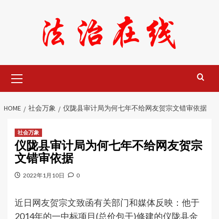
Skip
to
content
Primary
Menu
HOME
社会万象
仪陇县审计局为何七年不给网友贺宗文错审依据
社会万象
仪陇县审计局为何七年不给网友贺宗
文错审依据
2022年1月10日
0
近日网友贺宗文致函有关部门和媒体反映：他于
2014年的一中标项目(总价包干)修建的仪陇县金