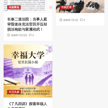
传媒聚焦
书画艺术
长春二道法院：当事人庭
2026年7月1日
0
审昏迷休克法官田开伍却
脱法袍欲与家属动武！
2026年7月15日
0
今日头条
《了凡四训》探索幸福人