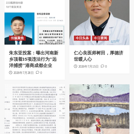
传媒聚焦
今日头条
今日要闻
朱东亚投案：曝出河南新
仁心良医师树田，厚德济
乡顶着35项违法行为“远
世暖人心
洋捕捞”港商成都企业
2026年7月15日
0
2026年7月28日
0