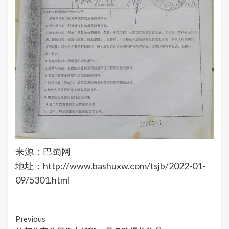
来源：巴蜀网
地址：http://www.bashuxw.com/tsjb/2022-01-
09/5301.html
Continue
Previous