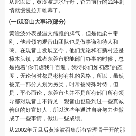
从此以后，黄淦波逆水行舟，奋力前行的22年剧
情就慢慢拉开帷幕了。
(一)观音山大事记(部分)
黄淦波外表是温文儒雅的脾气，但是他柔中带
刚，他带领的观音山团队也是做事谦和待人和
蔼。在观音山发展至今，他们无论和石新村还是
樟木头镇，或者东莞市职能部门办事的时候，总
是抱着“你们虐我千百遍，我待你们如初恋”的态
度，无论何时都是彬彬有礼的风格，所以，虽然
被某一部分人划为另类，时常被特殊对待，但
是，平心而论，东莞市也并不是所有部门所有领
导都对观音山不待见，观音山也碰到过一些真诚
善良的好官好人，所以这些年通过自身努力也做
成了一些事情，做出一些成绩。
从2002年元旦后黄淦波召集所有管理骨干开的那