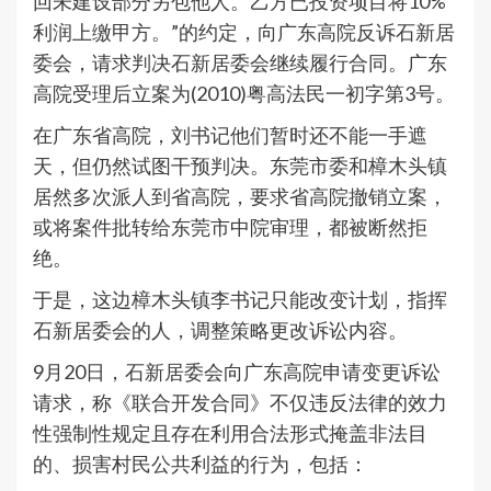
回未建设部分另包他人。乙方已投资项目将10%
利润上缴甲方。”的约定，向广东高院反诉石新居
委会，请求判决石新居委会继续履行合同。广东
高院受理后立案为(2010)粤高法民一初字第3号。
在广东省高院，刘书记他们暂时还不能一手遮
天，但仍然试图干预判决。东莞市委和樟木头镇
居然多次派人到省高院，要求省高院撤销立案，
或将案件批转给东莞市中院审理，都被断然拒
绝。
于是，这边樟木头镇李书记只能改变计划，指挥
石新居委会的人，调整策略更改诉讼内容。
9月20日，石新居委会向广东高院申请变更诉讼
请求，称《联合开发合同》不仅违反法律的效力
性强制性规定且存在利用合法形式掩盖非法目
的、损害村民公共利益的行为，包括：