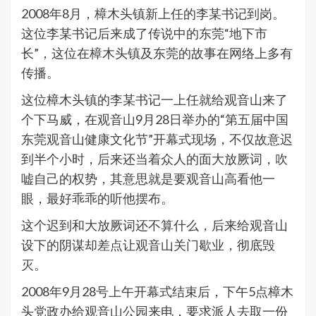
2008年8月，樟木头镇新上任的李某书记到岗。
这位李某书记后来成了传说中的东莞“地下市
长”，这位在樟木头镇及东莞的故事在网络上多有
传播。
这位樟木头镇的李某书记一上任就给观音山来了
个下马威，在观音山9月28日举办的“第五届中国
东莞观音山健康文化节”开幕式现场，不仅故意迟
到半个小时，后来还当着众人的面大放厥词，吹
嘘自己的权势，其意思就是要观音山高看他一
眼，最好乖乖的听他摆布。
这个迟到和大放厥词还不算什么，后来给观音山
设下的阴谋却差点让观音山关门歇业，彻底毁
灭。
2008年9月28号上午开幕式结束后，下午5点樟木
头党政办给观音山公园来电，要求派人去取一份