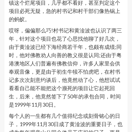
镇这个烂尾项目，几乎都不看好，甚至判定这个
项目必死无疑，急的村书记和村干部们像热锅上
的蚂蚁。
哎呀，偏偏那么巧!村书记和黄淦波也认识了两三
年，针对这个项目也花了心思找他聊了好几次，
由于黄淦波已经下海经商若干年，也颇有成绩;同
时，他对佛教劝人向善的教义很是认同;还由于粤
港澳地区人们普遍有佛教信仰，许多人家里会供
奉观音像，更是由于初生牛犊不怕虎吧，在村书
记多次次刻意约谈后，他竟然动了心，他想试试
看看自己能不能把这个濒死的项目让它起死回
生，后来，他竟然签下了50年的承包合同，时间
是1999年11月30日。
每个人的一生都有几个值得纪念或刻骨铭心的日
子，1999年11月30日成了黄淦波的重要日子，也