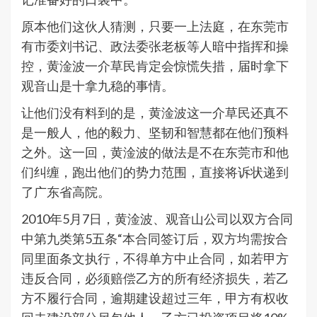
原本他们这伙人猜测，只要一上法庭，在东莞市
有市委刘书记、政法委张老板等人暗中指挥和操
控，黄淦波一介草民肯定会惊慌失措，届时拿下
观音山是十拿九稳的事情。
让他们没有料到的是，黄淦波这一介草民还真不
是一般人，他的毅力、坚韧和智慧都在他们预料
之外。这一回，黄淦波的做法是不在东莞市和他
们纠缠，跑出他们的势力范围，直接将诉状递到
了广东省高院。
2010年5月7日，黄淦波、观音山公司以双方合同
中第九类第5五条“本合同签订后，双方均需按合
同里面条文执行，不得单方中止合同，如若甲方
违反合同，必须赔偿乙方的所有经济损失，若乙
方不履行合同，逾期建设超过三年，甲方有权收