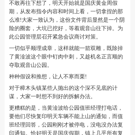
不敢再往下想了，明天开始就是国庆黄金周假
期，从发布指令内容和时间上看，一切拿捏的那
么准!大家一致认为，这份文件背后显然是一个阴
险的圈套，大坑已挖好，等着观音山往下掉。为
此公园管理层召开紧急会议商讨对策。
一切似乎顺理成章，这样就能一箭双雕，既除掉
了黄淦波这个眼中钉肉中刺，又趁机名正言顺的
夺取观音山公园。
种种假设和推想，让人不寒而栗!
对于樟木头镇某些人抛出的这个深不见底的计
谋，大家一时想不到好的拆解办法。
更糟糕的是，当黄淦波给公园值班经理打电话，
要他们尽快复印明天车辆不能上山的通知，而值
班经理回答，公园刚刚才被停电，没电没办法复
印通知。恰好明天是国庆假期，镇上几乎所有复