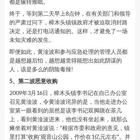
都是辗转难眠。
终于，等到第二天早上8点钟，在有关部门和领导
的严肃过问下，樟木头镇镇政府才被迫取消封路
决定，还是打电话通知的。这样，才避免了一场
未知灾难的发生。
即便如此，黄淦波和参与应急处理的管理人员都
是越想越后怕，越想越觉得能想出如此阴谋的
人，该是多么的阴险毒辣!
5、第二波恶意收购
2009年3月16日，樟木头镇李书记在自己办公室
召见黄淦波，令黄淦波诧异的是，当他走进办公
室第一眼看到的居然是该李书记双脚跷在茶几
上，看到黄淦波进来，他也没有坐起来，就那么
瘫坐着对黄淦波说：“根据市委和政府的意见，镇
里打算‘收购’观音山公园，作价在1亿元左右”。并