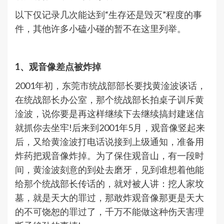
以下仅记录几次能达到“生存还是毁灭”程度的事
件，其他许多小磕小碰的暂不在这里列举。
1、观音像差点被炸掉
2001年初，东莞市统战部部长要找黄淦波谈话，
在统战部长办公室，那个统战部长拍桌子训斥黄
淦波，说你要是再这样继续下去继续搞封建迷信
就抓你去坐牢!后来到2001年5月，观音像竖起来
后，又给黄淦波打电话说接到上级通知，准备用
炸药把观音像炸掉。为了保住观音山，有一段时
间，黄淦波刻意的到处去磨牙，见到谁想着他能
给那个统战部长传话的，就对被人讲：挖人家坟
墓，就是天大的罪过，那敢炸观音像那更是天大
的不可饶恕的罪过了，千万不能做这种伤天害理