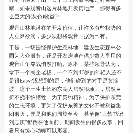
睹，如果观音山这片林地开发房地产，那得有多
么巨大的(灰色)收益?!
观音山林地潜在的开发价值，让许多有些权势的
人垂涎欲滴，多少次想将观音山据为己有。
于是，一场围绕保护生态林地，建设生态森林公
园为大众服务，还是开发房地产供少数人享用的
观音山争夺战悄然打响。原本，某些领导认为，
拿下一个民企老板，一个不到40岁的年轻人还不
是很Easy?没想到的是，他们碰到的对手是黄淦
波，这个土生土长的东莞人居然很顽固，居然百
折不挠不怕牺牲，为了契约精神，为了保护东莞
的生态环境，更为了保护东莞的文化不被利益集
团磨灭，硬是和他们周旋至今，甚至像“三禁书记
刘志庚”都倒在他面前。期间发生的很多故事，回
看只有惊心动魄可以形容。