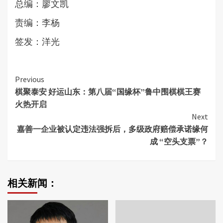
总编：廖文凯
责编：李杨
签发：洋光
Continue
Previous
棋聚泰安 好运山东：第八届“国缘杯”鲁中围棋棋王赛
Reading
火热开启
Next
嘉善一企业被认定违法强拆后，多级政府赔偿承诺缘何
成 “空头支票”？
相关新闻：