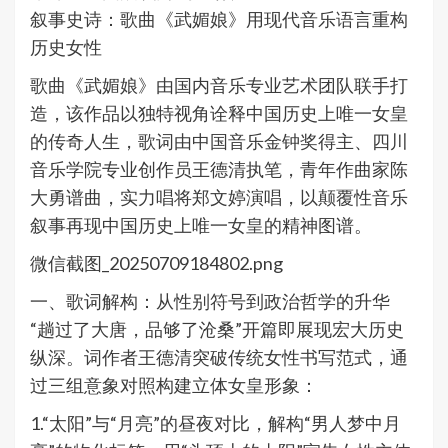
叙事史诗：歌曲《武媚娘》用现代音乐语言重构
历史女性
歌曲《武媚娘》由国内音乐专业艺术团队联手打
造，该作品以独特视角诠释中国历史上唯一女皇
的传奇人生，歌词由中国音乐金钟奖得主、四川
音乐学院专业创作员王德清执笔，青年作曲家陈
大勇谱曲，实力唱将郑文婷演唱，以颠覆性音乐
叙事再现中国历史上唯一女皇的精神图谱。
微信截图_20250709184802.png
一、歌词解构：从性别符号到政治哲学的升华
“趟过了大唐，品够了沧桑”开篇即展现宏大历史
纵深。词作者王德清突破传统女性书写范式，通
过三组意象对照构建立体女皇形象：
1.“太阳”与“月亮”的昼夜对比，解构“男人梦中月