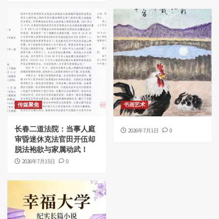
传媒聚焦
书画艺术
长春二道法院：当事人庭
2026年7月1日
0
审昏迷休克法官田开伍却
脱法袍欲与家属动武！
2026年7月15日
0