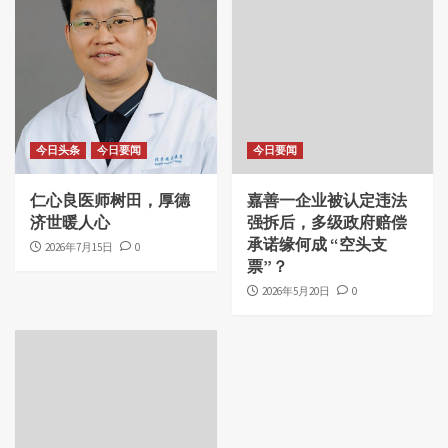
今日头条
今日要闻
今日要闻
仁心良医师树田，厚德
嘉善一企业被认定违法
济世暖人心
强拆后，多级政府赔偿
承诺缘何成 “空头支
2026年7月15日
0
票”？
2026年5月20日
0