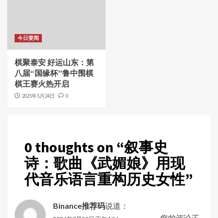
今日要闻
棋聚泰安 好运山东：第
八届“国缘杯”鲁中围棋
棋王赛火热开启
2025年5月24日
0
0 thoughts on “
叙事史
诗：歌曲《武媚娘》用现
代音乐语言重构历史女性
”
Binance推荐码
说道：
您的评论正