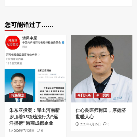
您可能错过了……
传媒聚焦
今日头条
今日要闻
朱东亚投案：曝出河南新
仁心良医师树田，厚德济
乡顶着35项违法行为“远
世暖人心
洋捕捞”港商成都企业
2026年7月15日
0
2026年7月28日
0