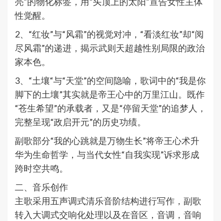
亮”的物化标签，用“头顶上的太阳”宣告女性主体
性觉醒。
2、“红妆”与“风霜”的视觉对冲，“看淡红妆”却“阅
尽风霜”的递进，揭示武则天超越性别局限的政治
家本色。
3、“土壤“与“天堂”的空间隐喻，歌词中的“我是你
脚下的土壤”其实就是帝王心中的万里江山。既作
“苍生希望”的承载者，又是“停留天堂”的追梦人，
完整呈现“政启开元”的历史功绩。
副歌部分“我的心跳就是万物生长”将帝王心术升
华为生命哲学，与当代女性“自我实现”诉求形成
跨时空共鸣。
二、音乐创作
主歌采用五声调式清乐音阶结构进行写作，副歌
转入大调式交响化处理以及在音区，音调，音响