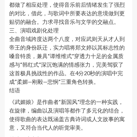
都做了相应处理，使得音乐前后情绪发生了强烈
的对比，借此，与歌词中所要表达的意境做到更
贴切的融合。力求寻找音乐与文学的交融点。
三、演唱戏剧化处理
全曲音域跨度达两个八度，对应武则天从才人到
帝王的身份跃迁，实力唱将郑文婷以其标志性的
嗓音特质，兼具“谭维维式”穿透力十足的金属质
感与“韩红式”深沉饱满的情感张力，完美驾驭了
这首极具挑战性的作品。在4分20秒的演唱中完
成”柔媚—刚毅—悲悯”三重角色转换。
结语
《武媚娘》是作曲者“新国风”理念的一种实践，
在旋律，编曲以及演唱等都作了多元化的结合，
使得歌曲的表达既涵盖古典诗词或人文故事的寓
意，又符合当代人的听觉审美。