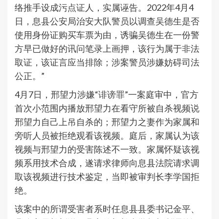
络推手设成污点证人，实属诬告。2022年4月4
日，息县公安局治安大队警员以调查吴德生是否
使用身份证购买车票为由，诱骗吴德生在一份警
方早已做好的讯问笔录上画押，该行为属于非法
取证，该证言应当排除；涉案警员涉嫌妨碍司法
公正。”
4月7日，邢望力涉嫌“诽谤罪”一案庭审中，官方
首次小范围内播放邢望力在看守所被自杀视频说
邢望力自己上吊自杀的；邢望力之妻作为家属和
旁听人员被拒绝观看该视频。庭后，家属认为该
视频与邢望力的受害陈述不一致。家属怀疑该视
频系用技术合成，遂请求律师向息县法院请求调
取该视频进行技术鉴定，当即被审判长李学国拒
绝。
该案中的所谓受害者系时任息县县委书记金平、