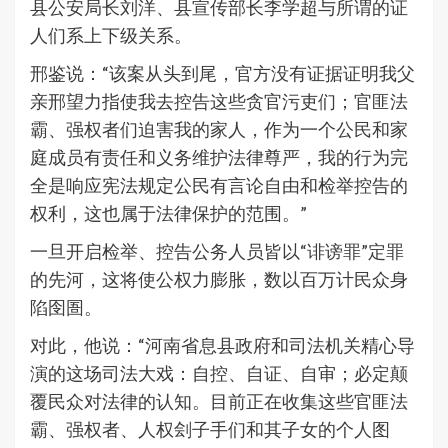
县公安局长刘洋、县宣传部长李学超与所谓的证
人们系上下级关系。
邢鉴说：“该案从头到尾，官方没有证据证明我父
亲邢望力指使我去控告这些贪官污吏们；官匪法
霸、强权者们迫害我的家人，作为一个公民和家
庭成员有责任和义务维护法律尊严，我的行为完
全是响应宪法规定公民有言论自由和检举控告的
权利，这也属于法律保护的范围。”
一旦开启检举、控告公务人员皆以“诽谤罪”定罪
的先河，这将使公权力膨胀，数以百万计民众身
陷囹圄。
对此，他说：“河南省息县政府和司法机关精心导
演的这场司法大戏：自控、自证、自审；必定颠
覆民众对法律的认知。目前正在收集这些官匪法
霸、强权者、人权刽子手们和其子女的个人图