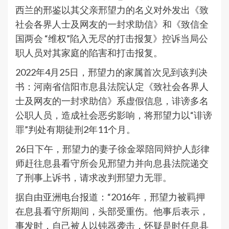
西兰的邢鉴以其父亲邢望力的名义对外发出《致
社会各界人士及网友的一封求助信》和《致信全
国两会 “维权”陷入无尽的打击报复》控诉当局公
职人员对其家庭的陷害和打击报复。
2022年4月25日，邢望力的家属首次见到该判决
书：河南省信阳市息县法院认定《致社会各界人
士及网友的一封求助信》系虚假信息，诽谤多名
公职人员，造成社会恶劣影响，将邢望力以“诽谤
罪”判处有期徒刑2年11个月。
26日下午，邢望力的妻子徐金翠陪同辩护人彭律
师赶往息县看守所会见邢望力并向息县法院递交
了刑事上诉书，请求改判邢望力无罪。
据自由亚洲电台报道：“2016年，邢望力被羁押
在息县看守所期间，头部受重伤。他事后表示，
事发时，自己被人以钝器袭击，怀疑是时任息县