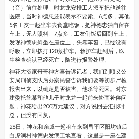
（音）前往处理。时龙龙安排工人派车把他送往
医院，当时神德忠还能表示不要紧。6点多，其他
5名工友一起坐车去食堂吃饭，把神德忠独自留在
车上，无人照料。7点多，工友们饭后回到车上，
发现神德忠斜坐在座位上，头靠车窗，已经没有
呼吸，立即拨打120救护车。救护车赶到后，医
生检查确认已经死亡，随进行报警处理。
神花大爷家哥哥神方喜告诉记者，我们到顺义公
安局刑侦支队后办案民警告诉我们要等初步尸检
报告出来，以确定是否被害、他杀等死因。时东
建委托施某和他儿子时龙龙一起前来协商补偿问
题，神花给出200万元建议，对方说回去汇报时
总，但没有回复。
28日，神花和亲戚一起租车来到昌平区阳坊镇后
白虎涧村神德忠发病工地查看，这里是一座在建