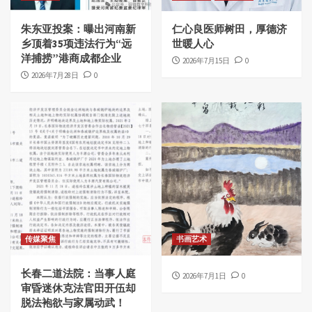
朱东亚投案：曝出河南新
仁心良医师树田，厚德济
乡顶着35项违法行为“远
世暖人心
洋捕捞”港商成都企业
2026年7月15日
0
2026年7月28日
0
传媒聚焦
书画艺术
长春二道法院：当事人庭
2026年7月1日
0
审昏迷休克法官田开伍却
脱法袍欲与家属动武！