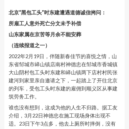
北京
“
黑包工头
”
时东建
遭遇道德诚信拷问
：
所雇工
人
意外死亡分
文
未予
补
偿
山东
家属在京苦等
月余
不能安葬
（连续报道之一）
2022年2月19日，伴随新春佳节的喜悦之情，山
东省邹城市峄山镇店南村神德忠在邹城市香城镇
大山阴村包工头时东建和峄山镇两下店村村民张
建河到家里亲自邀请之下，一起踏上了开往北京
的列车，受包工头时东建的雇佣到顺义区从事建
筑劳务工作。
谁也没有想到，这成为他的人生不归路。据工友
介绍，3月22日神德忠在施工现场身体出现不
适。23日下午3点多，他去上厕所时摔倒，没有