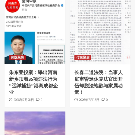
传媒聚焦
传媒聚焦
朱东亚投案：曝出河南
长春二道法院：当事人
新乡顶着35项违法行为
庭审昏迷休克法官田开
“远洋捕捞”港商成都企
伍却脱法袍欲与家属动
业
武！
2026年7月28日
0
2026年7月15日
0