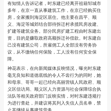
有知情人告诉记者，时东建已经离开祖籍邹城市
多年，在京一直从事建筑工作，在京已经购买住
房，全家搬到海淀区居住。他主要在昌平、顺
义、海淀等城郊结合部待拆迁村承揽民房改建、
扩建等建筑业务。部分民房扩建工程由时东建出
资，目的是赚取政府高额拆迁补偿款。时东建自
己没有建筑公司，所雇佣工人全部没有劳务协
议，从不缴纳任何保险，工人没有任何安全保
障。
神花表示，在向新闻媒体反映情况，曝光时东建
毫无良知和道德底线的令人不齿行为的同时，她
和母亲、哥哥一起已经向高丽营镇人民政府、顺
义区信访局、顺义区人力资源与社会保障综合执
法队等相关政府部门反映实情，对时东建违规行
为进行查处，并建议将其列入失信人员名单，禁
止其继续从事建筑劳务。