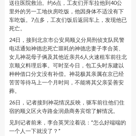
送往医院救治。约6点，工友们开车拉他到40公
里外的另一工地伙房吃饭，他因身体不适没有下
车吃饭。7点多，工友们饭后返回车上，发现他已
死亡。
24日，接到北京市公安局顺义分局刑侦支队民警
电话通知神德忠死亡噩耗的神德忠妻子李合英、
女儿神花母子俩及其他近亲共6人火速租车前往北
京顺义料理后事。可时至今日，包工头时东建以
种种借口分文没有补偿。神花极其亲属在京已经
苦苦等待马上一个月时间，不能将其父亲妥善安
葬。
26日，记者接到神花情况反映，驱车前往他们住
宿的顺义区火寺路金润鼎商务宾馆了解情况。
见到记者前来，李合英哭泣着说：“怎么好端端的
一个人一下就没了？”