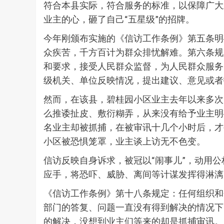
符合本县实际，符合服务的标准，以保障广大
业主的心，砸了自己“五星级”的招牌。
今年刚颁布实施的《信访工作条例》第五条明
众疾苦，千方百计为群众排忧解难。第六条规
和要求，接受人民群众监督，为人民群众服务
级机关、单位反映情况，提出建议、意见或者
然而，在该县，碧桂园小区业主去年以来多次
么推诿扯皮、敷衍糊弄，从来没有给予业主明
名业主却被抓捕，在被审讯十几个小时后，才
小区被恐惧笼罩，业主谈上访无不色变。
信访反映自身诉求，被冠以“闹事儿”，动用
应手，将恐吓、威胁、离间等计谋发挥得淋漓
《信访工作条例》第十八条规定：任何组织和
部门的答复、问题一直没有得到解决的情况下
的解决，没想到业主们等来的却是抓捕审讯。