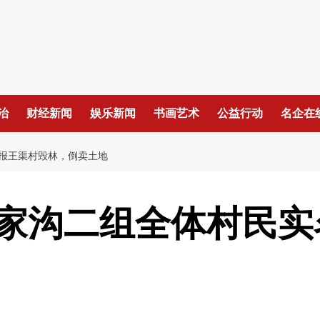
治
财经新闻
娱乐新闻
书画艺术
公益行动
名企在
报王渠村毁林，倒卖土地
家沟二组全体村民实