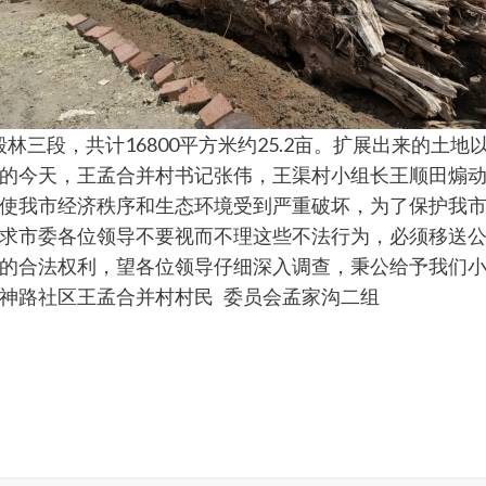
毁林三段，共计16800平方米约25.2亩。扩展出来的土
的今天，王孟合并村书记张伟，王渠村小组长王顺田煽
使我市经济秩序和生态环境受到严重破坏，为了保护我
求市委各位领导不要视而不理这些不法行为，必须移送
的合法权利，望各位领导仔细深入调查，秉公给予我们
神路社区王孟合并村村民 委员会孟家沟二组