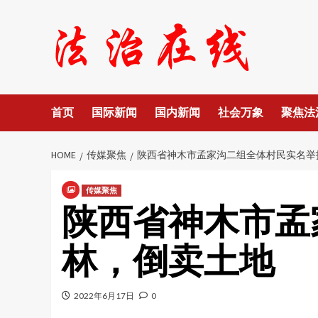
Skip
to
content
首页
国际新闻
国内新闻
社会万象
聚焦法
HOME
传媒聚焦
陕西省神木市孟家沟二组全体村民实名举
传媒聚焦
陕西省神木市孟
林，倒卖土地
2022年6月17日
0