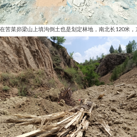
苦菜峁梁山上填沟倒土也是划定林地，南北长120米，东西