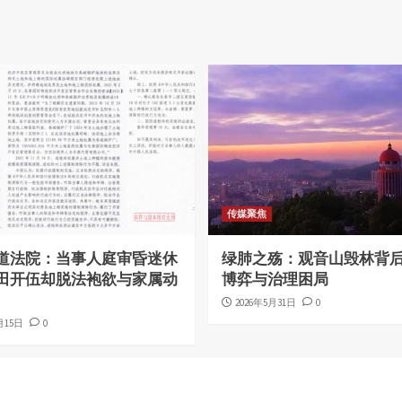
传媒聚焦
道法院：当事人庭审昏迷休
绿肺之殇：观音山毁林背
田开伍却脱法袍欲与家属动
博弈与治理困局
2026年5月31日
0
月15日
0