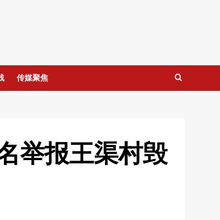
线
传媒聚焦
名举报王渠村毁