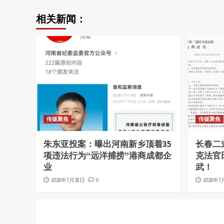
相关新闻：
传媒聚焦
传媒聚焦
朱东亚投案：曝出河南新乡顶着35
长春二
项违法行为“远洋捕捞”港商成都企
克法官
业
武！
2026年7月28日
0
2026年7