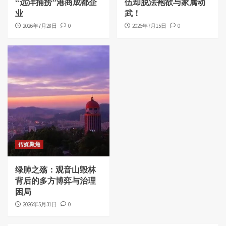
“远洋捕捞”港商成都企
伍却脱法袍欲与家属动
业
武！
2026年7月28日
0
2026年7月15日
0
传媒聚焦
绿肺之殇：观音山毁林
背后的多方博弈与治理
困局
2026年5月31日
0