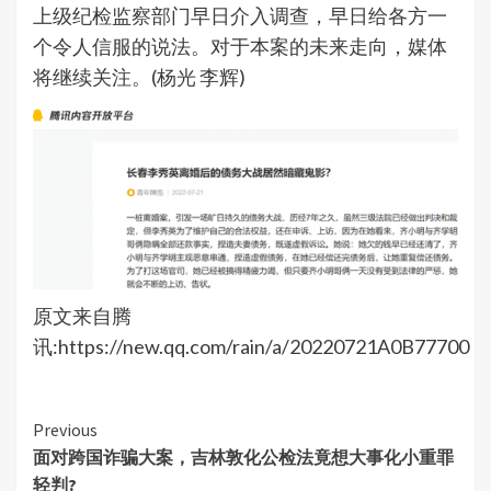
上级纪检监察部门早日介入调查，早日给各方一
个令人信服的说法。对于本案的未来走向，媒体
将继续关注。(杨光 李辉)
原文来自腾
讯:https://new.qq.com/rain/a/20220721A0B77700
Continue
Previous
面对跨国诈骗大案，吉林敦化公检法竟想大事化小重罪
Reading
轻判?