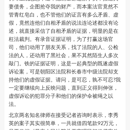
妻债务，企图抢夺我的财产，而本案法官竟然不
管青红皂白，也不管他们的证言有多么矛盾、虚
假，竟然连他们自相矛盾的说法连论述都没有论
述，就直接采信了自相矛盾的证据，明显的是在
枉法裁判。有录音证据证明，为了打赢这场官
司，他们动用了朋友关系，找了法院的人、公检
法的人，还动用了黑社会，果不其然陌生人多次
敲门。铁的证据证明，这是一起典型的既遂虚假
诉讼案，可是朝阳区法院和长春市中级法院却支
持他们的虚假证据。请问，是可忍，孰不可忍?我
一定要继续向上反映问题，直到正义得到伸张，
虚假诉讼的犯罪分子和他们的保护伞被绳之以
法。
北京两名知名律师在接受记者咨询时表示，李秀
英的案子其实很简单，一共就借四笔款92万元，