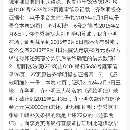
院审理查明的事实错误。长春市中级法院(2018)
吉0104号5636卷29页庭审笔录记载：齐学明提交
证据七：电子录音文件1份(指2015年2月1日电子
录音本卷24页)，齐小明说：6号之前(指2015年2
月6日)，你李秀英找大哥齐学明算账，我齐小明
在场，证明截至到2015年2月6日都还没有对帐，
怎么会有2013年9月1日法院认定该45万元系双方
经过对账还完部分款项后最终确定的借款数额?
2、朝阳区法院(2018)吉0104民初5636号庭审笔
录26页、27页原告齐学明提交证据四：7、《还
款明细》一份，本卷72页，证明2012年2月3日王
峰、齐学明、齐小明三人签名的《还款明细》载
明：截止到2012年2月3日，齐小明欠款还有肆拾
叁万元(430000元)未还。此明细证明：李秀英主
张给王峰补欠条指的就是上述72页的《还款明
细》，而李秀英有银行直接证据证明此笔借款早