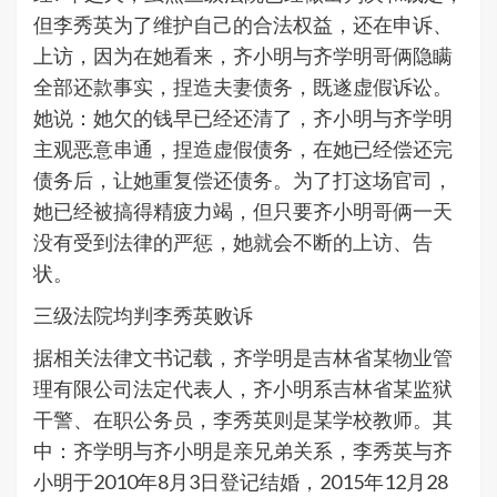
但李秀英为了维护自己的合法权益，还在申诉、
上访，因为在她看来，齐小明与齐学明哥俩隐瞒
全部还款事实，捏造夫妻债务，既遂虚假诉讼。
她说：她欠的钱早已经还清了，齐小明与齐学明
主观恶意串通，捏造虚假债务，在她已经偿还完
债务后，让她重复偿还债务。为了打这场官司，
她已经被搞得精疲力竭，但只要齐小明哥俩一天
没有受到法律的严惩，她就会不断的上访、告
状。
三级法院均判李秀英败诉
据相关法律文书记载，齐学明是吉林省某物业管
理有限公司法定代表人，齐小明系吉林省某监狱
干警、在职公务员，李秀英则是某学校教师。其
中：齐学明与齐小明是亲兄弟关系，李秀英与齐
小明于2010年8月3日登记结婚，2015年12月28