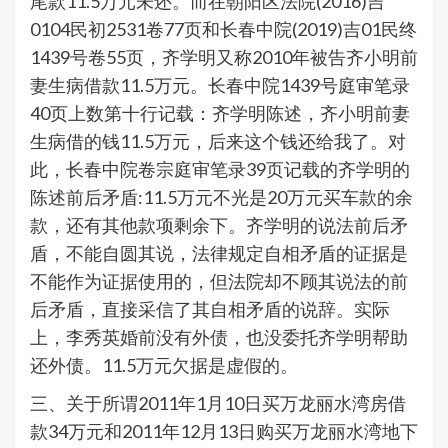
尾款11.5万元未还。而在朝阳区法院(2016)吉
0104民初2531卷77页和长春中院(2019)吉01民终
1439号卷55页，齐学明又称2010年被告齐小明前
妻生病借款11.5万元。长春中院1439号庭审笔录
40页上数第十行记载：齐学明陈述，齐小明前妻
生病借的钱11.5万元，后来这个钱还给我了。对
此，长春中院卷宗庭审笔录39页记载的齐学明的
陈述前后矛盾:11.5万元不光是20万元买车款的余
款，还有其他款项剩余下。齐学明的说法前后矛
盾，不能自圆其说，法律规定自相矛盾的证据是
不能作为证据使用的，但法院却不顾其说法的前
后矛盾，直接采信了其自相矛盾的说辞。实际
上，李秀英婚前没有外债，也没委托齐学明帮助
还外债。11.5万元欠据是虚假的。
三、关于所谓2011年1月10日买万龙丽水湾房借
款34万元和2011年12月13日购买万龙丽水湾地下