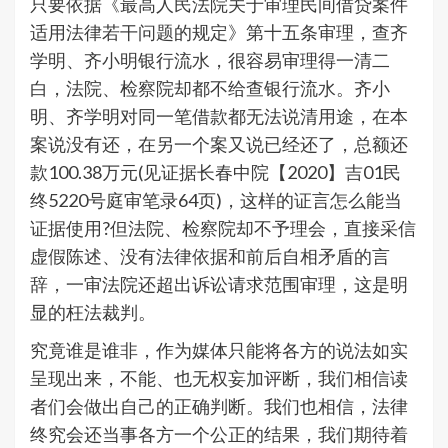
只要依据《最高人民法院关于审理民间借贷案件
适用法律若干问题的规定》第十五条审理，查齐
学明、齐小明银行流水，很容易审理得一清二
白，法院、检察院却都不给查银行流水。齐小
明、齐学明对同一笔借款都无法说清用途，在本
案说没有还，在另一个案又说已经还了，总额还
款100.38万元(见证据长春中院【2020】吉01民
终5220号庭审笔录64页)，这样的证言怎么能当
证据使用?但法院、检察院却不予理会，直接采信
虚假陈述、没有法律依据和前后自相矛盾的言
辞，一审法院还超出诉讼请求范围审理，这是明
显的枉法裁判。
究竟谁是谁非，作为媒体只能将各方的说法如实
呈现出来，不能、也无权妄加评断，我们相信读
者们会做出自己的正确判断。我们也相信，法律
终究会还当事各方一个公正的结果，我们期待着