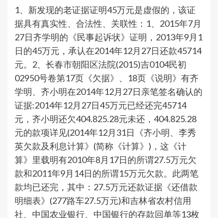
1、新发现的老证据证明45万元是虚假的，该证
据具有真实性、合法性、关联性：1、2015年7月
27日齐学明的《民事起诉状》证明，2013年9月1
日的45万元，承认在2014年12月27日还款45714
元。2、长春市朝阳区法院(2015)吉0104民初
02950号卷第17页《欠据》、18页《说明》有齐
学明、齐小明在2014年12月27日亲笔签名确认的
证据:2014年12月27日45万元已经还完45714
元，齐小明还欠404.825.28元未还，404.825.28
元的款项详见(2014年12月31日《齐小明、李秀
英欠款及利息计算》(简称《计算》)，这《计
算》里载明有2010年8月17日的所谓27.5万元欠
款和2011年9月14日的所谓15万元欠款。此两笔
款均已还完，其中：27.5万元还款证据《还借款
明细表》(277路车27.5万元)和吉林省农村信用
社、中国农业银行、中国银行的存款回单等13枚