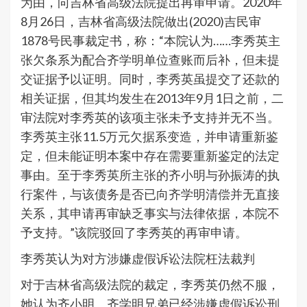
为由，向吉林省高级法院提出再审申请。2020年
8月26日，吉林省高级法院做出(2020)吉民审
1878号民事裁定书，称：“本院认为……李秀英主
张欠条系为配合齐学明单位查账而后补，但未提
交证据予以证明。同时，李秀英虽提交了还款的
相关证据，但其均发生在2013年9月1日之前，二
审法院对李秀英的该项主张未予支持并无不当。
李秀英主张11.5万元欠据系变造，并申请重新鉴
定，但未能证明本案中存在需要重新鉴定的法定
事由。至于李秀英所主张的齐小明与孙振涛的执
行案件，与该债务是否已向齐学明清偿并无直接
关系，其申请再审缺乏事实与法律依据，本院不
予支持。”该院驳回了李秀英的再审申请。
李秀英认为对方涉嫌虚假诉讼法院枉法裁判
对于吉林省高级法院的裁定，李秀英仍然不服，
她认为齐小明、齐学明兄弟已经涉嫌虚假诉讼刑