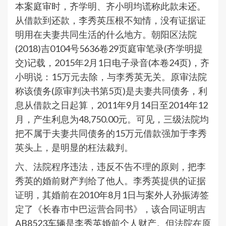
本案庭审时，齐学明、齐小明均谎称此款未还。
从借款到还款，李秀英压根不知情，没有证据证
明用在夫妻共同生活的什么地方。朝阳区法院
(2018)吉0104号5636卷29页庭审笔录(齐学明提
交)记载，2015年2月1日电子录音(本卷24页)，齐
小明说：15万元去除，与李秀英无关。原审法院
称该债务(原审判决书第5页)是夫妻共同债务，利
息从借款之日起算，2011年9月14日至2014年12
月，产生利息为48,750.00元。可见，三级法院均
把不属于夫妻共同债务的15万元借款强加于李秀
英头上，是明显的枉法裁判。
六、法院程序违法，违反不告不理的原则，把李
秀英的婚前财产判给了他人。李秀英提供的证据
证明，其婚前在2010年8月1日与案外人孙振涛签
定了《长春市中巴运营合同书》，该合同证明吉
AB8523车辆是李秀英婚前个人财产。但法院在原