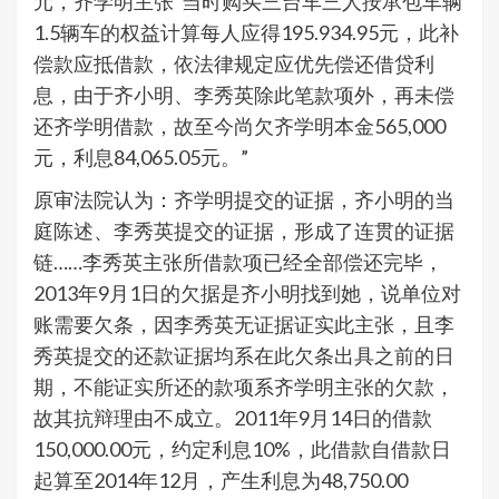
元，齐学明主张“当时购买三台车三人按承包车辆
1.5辆车的权益计算每人应得195.934.95元，此补
偿款应抵借款，依法律规定应优先偿还借贷利
息，由于齐小明、李秀英除此笔款项外，再未偿
还齐学明借款，故至今尚欠齐学明本金565,000
元，利息84,065.05元。”
原审法院认为：齐学明提交的证据，齐小明的当
庭陈述、李秀英提交的证据，形成了连贯的证据
链……李秀英主张所借款项已经全部偿还完毕，
2013年9月1日的欠据是齐小明找到她，说单位对
账需要欠条，因李秀英无证据证实此主张，且李
秀英提交的还款证据均系在此欠条出具之前的日
期，不能证实所还的款项系齐学明主张的欠款，
故其抗辩理由不成立。2011年9月14日的借款
150,000.00元，约定利息10%，此借款自借款日
起算至2014年12月，产生利息为48,750.00