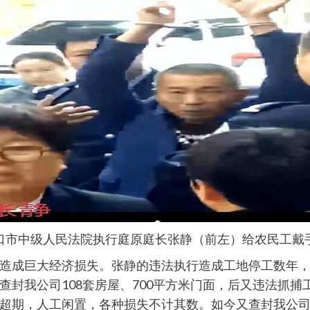
口市中级人民法院执行庭原庭长张静（前左）给农民工戴
造成巨大经济损失。张静的违法执行造成工地停工数年
查封我公司108套房屋、700平方米门面，后又违法抓
超期，人工闲置，各种损失不计其数。如今又查封我公