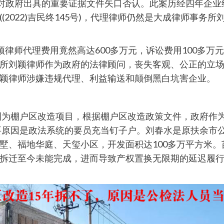
，对政府出具的重要证据文件矢口否认。此案历经四年企
2022)吉民终145号)，代理律师仍然是大成律师事务
颖律师代理费用竟然高达600多万元，诉讼费用100多
所刘颖律师作为政府的法律顾问，丧失客观、公正的立
颖律师涉嫌违规代理、利益输送和颠倒黑白坑害企业。
府列为棚户区改造项目，根据棚户区改造政策文件，政府作
主要原因是政法系统的要员充当钉子户。刘春水是原扶余市
墅、福地华庭、天玺小区，开发面积达100多万平方米
拆迁至今未能完成，进而导致产权置换无限期的延迟履