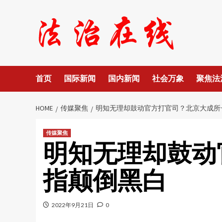
Skip
to
content
首页
国际新闻
国内新闻
社会万象
聚焦法
HOME
传媒聚焦
明知无理却鼓动官方打官司？北京大成所
传媒聚焦
明知无理却鼓动
指颠倒黑白
2022年9月21日
0