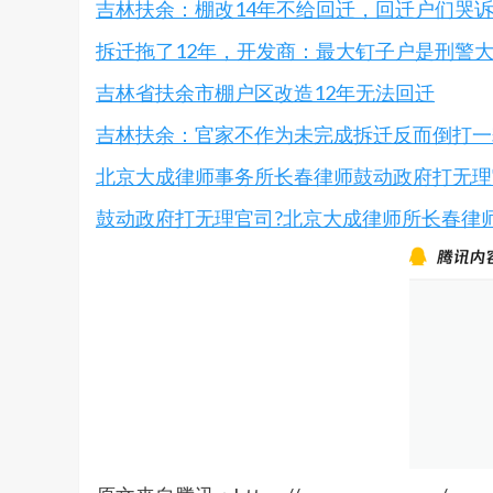
吉林扶余：棚改14年不给回迁，回迁户们哭诉“
拆迁拖了12年，开发商：最大钉子户是刑警
吉林省扶余市棚户区改造12年无法回迁
吉林扶余：官家不作为未完成拆迁反而倒打一耙
北京大成律师事务所长春律师鼓动政府打无理
鼓动政府打无理官司?北京大成律师所长春律