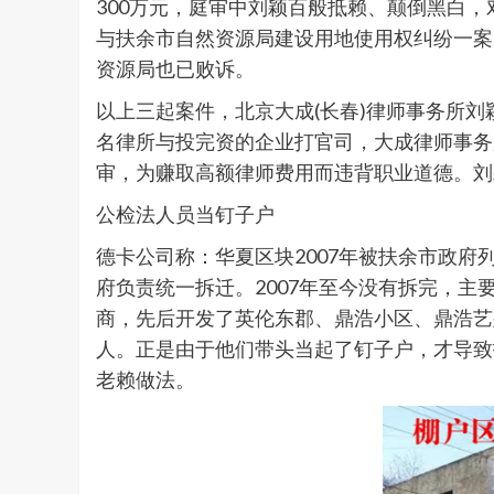
300万元，庭审中刘颖百般抵赖、颠倒黑白
与扶余市自然资源局建设用地使用权纠纷一案((
资源局也已败诉。
以上三起案件，北京大成(长春)律师事务所刘
名律所与投完资的企业打官司，大成律师事务
审，为赚取高额律师费用而违背职业道德。刘
公检法人员当钉子户
德卡公司称：华夏区块2007年被扶余市政
府负责统一拆迁。2007年至今没有拆完，
商，先后开发了英伦东郡、鼎浩小区、鼎浩艺
人。正是由于他们带头当起了钉子户，才导致
老赖做法。