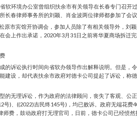
，吉林省软环境办公室曾组织扶余市有关领导在长春专门召
所长春律师事务所的刘颖、肖金波两位律师都参加了会
方在松原市宾馆开协调会，参加人员除了有相关领导外，刘
会上作出承诺，2020年3月31日之前将华夏商场拆迁
费
成的诉讼执行时间向省软办领导作出解释说明。但是，
能建设，却代表扶余市政府对德卡公司提起了诉讼，称
型的无理诉讼，作为政府的法律顾问，丧失了客观、公正
12号)、((2022)吉民终145号)，均已败诉。政府无端
的律师费，鼓动政府打无理官司，日前，德卡公司已经愤