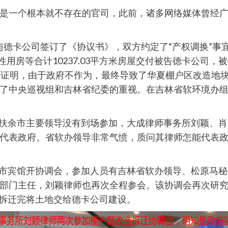
是一个根本就不存在的官司，此前，诸多网络媒体曾经
政府与德卡公司签订了《协议书》，双方约定了“产权调换”
用房等合计10237.03平方米房屋交付被告德卡公司，被
有证据证明，由于政府不作为，最终导致了华夏棚户区改造
了中央巡视组和吉林省纪委的重视。在吉林省软环境办
开，扶余市主要领导没有到场参加，大成律师事务所刘颖、
代表政府。省软办领导非常气愤，质问其律师怎能代表政
松原市宾馆开协调会，参加人员有吉林省软办领导、松原马
部门主任，刘颖律师也再次全程参会。该协调会再次研
商场拆迁完将土地交给德卡公司建设。