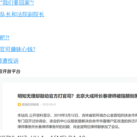
我们要回家”!
大队长和法院副院长
?!
官司赚昧心钱?
师遭投诉