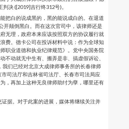
[2019]吉行终312号)。
对能把白的说成黑的，黑的能说成白的。在退道
前公开颠倒黑白。而在这次官司中，该律师还是
政府无理，政府本来应该按照双方的协议履行就
大浪费。德卡公司在投诉材料中说：作为全球知
律师职业道德和执业纪律规范》。党中央国务院
其动不动就无中生有、搬弄是非、搞虚假诉讼、
，我们已经对北京大成律师事务所的长春律师
京市司法厅和吉林省司法厅、长春市司法局应
妄为，再加上这种无良律师助纣为孽，哪里还有
补充证据。对于此案的进展，媒体将继续关注并