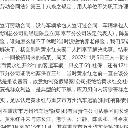
劳动合同法》第三十八条之规定，用人单位不为职工办
签订劳动合同，没与车辆承包人签订过合同，车辆承包
司找到总公司副经理陈显立(即奉节分公司法定代表人)，
险，谁知怎么退不了休呢?当时没缴纳养老保险，我们应
解决了。杨奎则叫黄永红夫妻二人回奉节解决此事。结
，一同被招聘来的杨某、周某，2007年1月5日三人一
;而黄永红开22年的客运车辆，只交了5年社保，还有17
节分公司证明档䅁保存三年，当时黄永红之前一直在该公
然是推诿塞责，故意炮制冤假错案!公司拒绝给黄永红交
蔑视群众利益，是典型的灯下黑，应刀刃向内清除害群之
实，足以认定黄永红与重庆市万州汽车运输(集团)有限
1年8月在重庆市万州汽车运输(集团)有限责任公司从事区间
。黄永红并未与陈长江、熊学兵、汪静、陈跃和、肖令
4年3月至2015年11月，其在重庆市万州汽车运输(集团