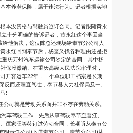
理基本养老保险，属于违法行为。记者根据实地
人根本没资格与驾驶员签订合同。记者跟随黄永
陈显立十分明确的告诉记者，黄永红这个事因当
该给他解决，这位陈总还现场给奉节分公司人
果黄永红回到奉节后，杨奎又找各种理由还是拒
同在重庆万州汽车运输公司签定的合同，其中杨
年社保没缴纳。在重庆高级人民法院审理时，
司开客运车22年，一个单位职工档案是长期
社保反而还理直气壮，奉节县人力社保局及一、
马!
责任公司就是劳动关系而并非不存在劳动关系。
长途汽车驾驶工作，先后从事驾驶奉节至晋江、
友、谭家旺等签订过劳动合同，长期听从奉节公
)有限责任公司(下属奉节公司、奉节分公司)从