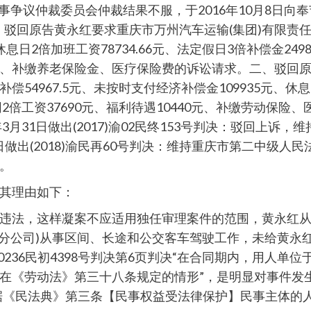
人事争议仲裁委员会仲裁结果不服，于2016年10月8日向奉
号判决：一、驳回原告黄永红要求重庆市万州汽车运输(集团)有
休息日2倍加班工资78734.66元、法定假日3倍补偿金24
40元、补缴养老保险金、医疗保险费的诉讼请求。二、驳回
4967.5元、未按时支付经济补偿金109935元、休息日
合同2倍工资37690元、福利待遇10440元、补缴劳动
3月31日做出(2017)渝02民终153号判决：驳回上
做出(2018)渝民再60号判决：维持重庆市第二中级人民法
。
其理由如下：
法，这样凝案不应适用独任审理案件的范围，黄永红从199
奉节分公司)从事区间、长途和公交客车驾驶工作，未给黄
渝0236民初4398号判决第6页判决“在合同期内，用人
在《劳动法》第三十八条规定的情形”，是明显对事件发
页依照依据《民法典》第三条【民事权益受法律保护】民事主