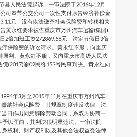
节县人民法院起诉。一审法院于2016年12月
限责任公司奉节公交公司一次性支付原告经济补偿金
983.11元，没有依法缴齐社会保险费和转移相关
原告黄永红要求被告重庆市万州汽车运输(集团)
2倍加班工资272869.58元、法定节假日3倍
保险、医疔保险费的诉讼请求。黄永红不服，向重庆
诉，维持原判。黄永红不服，又向重庆市高级人民法
院(2017)渝02民终153号民事判决。黄永红向
4年3月至2015年11月在重庆市万州汽车
永红缴纳社会保险费、其规章制度违反法律、法
单位于当日作出同意解除劳动合同，系双方协商一
生予以歪曲，其判决很明显违法。一审法院
体的人身权利、财产权利以及其他合法权益受法律