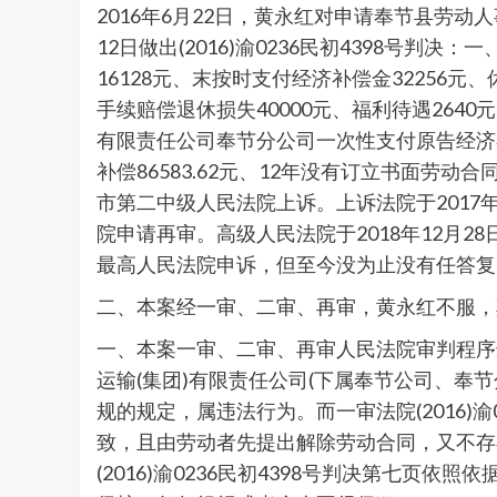
2016年6月22日，黄永红对申请奉节县劳动
12日做出(2016)渝0236民初4398
16128元、末按时支付经济补偿金32256元、
手续赔偿退休损失40000元、福利待遇26
有限责任公司奉节分公司一次性支付原告经济补偿5
补偿86583.62元、12年没有订立书面劳动
市第二中级人民法院上诉。上诉法院于2017年
院申请再审。高级人民法院于2018年12月28日
最高人民法院申诉，但至今没为止没有任答复
二、本案经一审、二审、再审，黄永红不服，
一、本案一审、二审、再审人民法院审判程序违
运输(集团)有限责任公司(下属奉节公司、
规的规定，属违法行为。而一审法院(2016)
致，且由劳动者先提出解除劳动合同，又不存
(2016)渝0236民初4398号判决第七