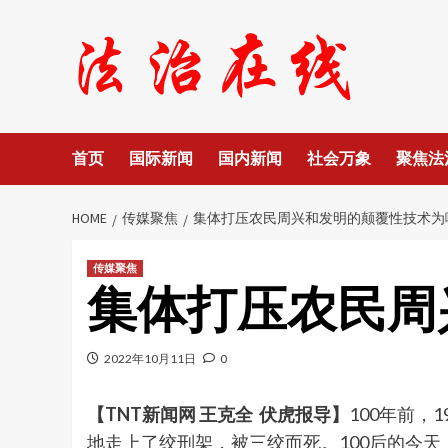
Skip
to
content
首页
国际新闻
国内新闻
社会万象
聚焦法
HOME
传媒聚焦
集体打压农民周兴和发明的颠覆性技术为
传媒聚焦
集体打压农民周
2022年10月11日
0
【TNT新闻网 王克全 伏虎报导】
100年前，
地走上了绞刑架，被三绞而死。100后的今天