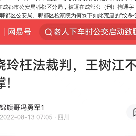
，在成都市公安局郫都区分局，被逼在成郫公（刑）拘通字【2
郫都区公安局、郫都区检察院为何签下如此荒唐的“绞杀令