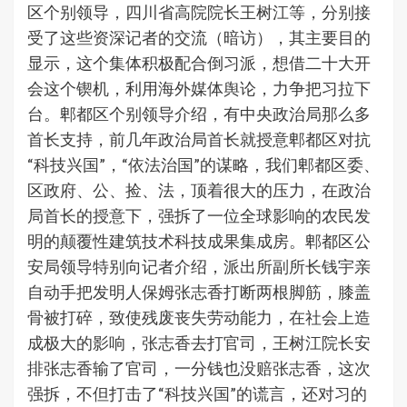
区个别领导，四川省高院院长王树江等，分别接
受了这些资深记者的交流（暗访），其主要目的
显示，这个集体积极配合倒习派，想借二十大开
会这个锲机，利用海外媒体舆论，力争把习拉下
台。郫都区个别领导介绍，有中央政治局那么多
首长支持，前几年政治局首长就授意郫都区对抗
“科技兴国”，“依法治国”的谋略，我们郫都区委、
区政府、公、捡、法，顶着很大的压力，在政治
局首长的授意下，强拆了一位全球影响的农民发
明的颠覆性建筑技术科技成果集成房。郫都区公
安局领导特别向记者介绍，派出所副所长钱宇亲
自动手把发明人保姆张志香打断两根脚筋，膝盖
骨被打碎，致使残废丧失劳动能力，在社会上造
成极大的影响，张志香去打官司，王树江院长安
排张志香输了官司，一分钱也没赔张志香，这次
强拆，不但打击了“科技兴国”的谎言，还对习的