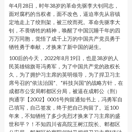
年4月28日，时年38岁的革命先驱李大钊同志，
面对腐朽的当权者，面不改色，逼迫率先从容镇
定地走上了绞刑架，被三绞而死。革命先驱李大
钊，不畏牺牲的精神，唤醒了中国沉睡千年的四
万万同胞，觉悟了成千上万的中国共产党员勇于
牺牲勇于奉献，才换来了新中国的诞生。
100后的今天，2022年8月19日，也是38岁的人
民英雄锦旗哥冯勇军，为了中国共产党的政权长
久，为了拥护习主席的英明领导，为了捍卫习主
席号召的“依法治国”、“科技兴国”的战略方针，在
成都市公安局郫都区分局，被逼在成郫公（刑）
拘通字【2002】0001号拘留通知书上，冯勇军自
己填写，自己签发，终于把自己拘留了。近100
年来，不知牺牲了多少先烈才换来了习主席的盛
世和平？！不知四川省高院王树江院长、郫都区