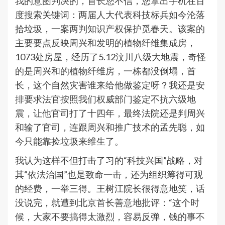
我的意图判决的，首长您不信，您拿出手机在百
度搜索关键词：两届人大代表科技标兵如今沦落
拾垃圾，一案两判知识产权保护觅春天。该案的
主要要点反映周兴和发明的植物纤维集成房，
1073处房屋，经历了5.12汶川八级大地震，奇怪
的是周兴和的植物纤维房，一栋都没倒塌，首
长，这个自然灾害谁来给他做鉴定呀？我还是安
排要求法官按照我们权威部门鉴定不抗六级地
震，让他官司打了十四年，最终法院还是判周兴
和输了官司，连跟周兴和推广技术的孟先聪，如
今只能靠捡垃圾来维生了。
我认为这样不但打击了习的“科技兴国”战略，对
其“依法治国”也是致命一击，还为组织筹得可观
的经费，一举三得。王树江院长很得意地笑，话
没说完，就遭到北京首长善意地批评：“这个时
候，大家不要搞得太激烈，容易反弹，钱的事不