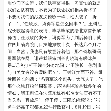
用你们下面筹，我们钱丰富得很，习害怕的就是
我们团队有钱，不要为了钱让我们损兵折将了，
不要向我们的战友沈德咏一样，临大战了，折
了！”，“任欣欣、冯勇军是怎么回事？”。王树江
院长收起得意的表情，毕恭毕敬的给北京首长解
释道，任欣欣的案子，冯勇军为了判后释明，就
在四川省高院门口摆地摊数十次，长达几个月时
间，当然，我也只有故意躲着他，那个锦旗哥冯
勇军就在网上诽谤我跟审判长冉晓玲有暧昧关
系…记者打断王院长好奇地问：“王院长，你到底
与冉美女有没有暧昧呢？”。王树江笑而不答。继
续回首长的话：“冯勇军这个刺头，太气人了，他
那什么铁杆粉丝周某某，还说冉晓玲是我多年的
情妇，我王树江在法院系统有43名女法官有不正
当关系，真放肆”。停了停，王院长继续说：“冯
勇军还赢了郫都区22件行政官司，8月19日，冯