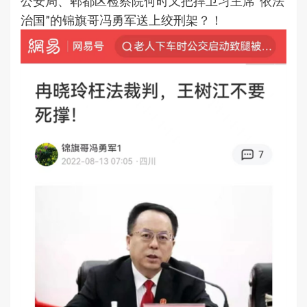
公安局、郫都区检察院何时又把捍卫习主席“依法
治国”的锦旗哥冯勇军送上绞刑架？！