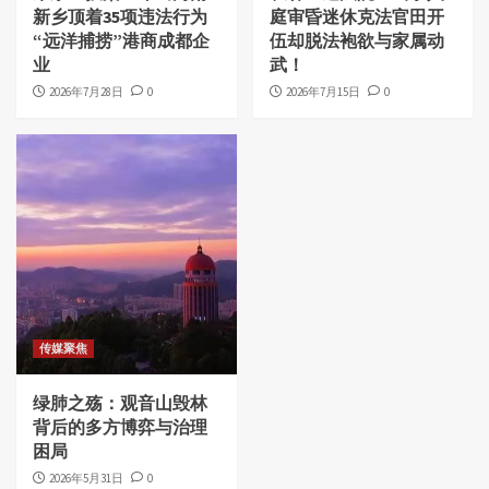
新乡顶着35项违法行为
庭审昏迷休克法官田开
“远洋捕捞”港商成都企
伍却脱法袍欲与家属动
业
武！
2026年7月28日
0
2026年7月15日
0
传媒聚焦
绿肺之殇：观音山毁林
背后的多方博弈与治理
困局
2026年5月31日
0