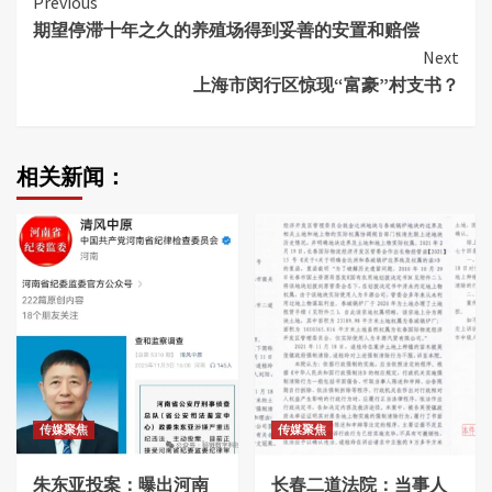
Continue
Previous
期望停滞十年之久的养殖场得到妥善的安置和赔偿
Reading
Next
上海市闵行区惊现“富豪”村支书？
相关新闻：
传媒聚焦
传媒聚焦
朱东亚投案：曝出河南
长春二道法院：当事人