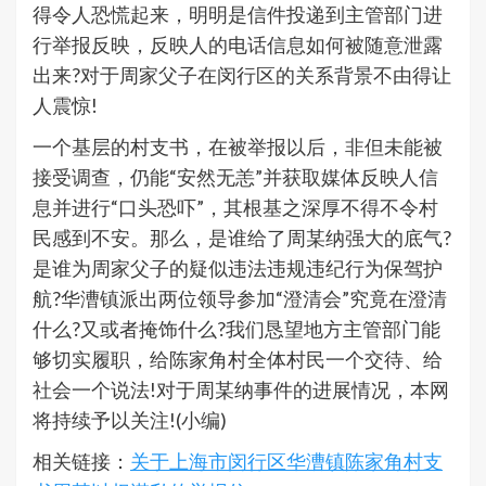
得令人恐慌起来，明明是信件投递到主管部门进
行举报反映，反映人的电话信息如何被随意泄露
出来?对于周家父子在闵行区的关系背景不由得让
人震惊!
一个基层的村支书，在被举报以后，非但未能被
接受调查，仍能“安然无恙”并获取媒体反映人信
息并进行“口头恐吓”，其根基之深厚不得不令村
民感到不安。那么，是谁给了周某纳强大的底气?
是谁为周家父子的疑似违法违规违纪行为保驾护
航?华漕镇派出两位领导参加“澄清会”究竟在澄清
什么?又或者掩饰什么?我们恳望地方主管部门能
够切实履职，给陈家角村全体村民一个交待、给
社会一个说法!对于周某纳事件的进展情况，本网
将持续予以关注!(小编)
相关链接：
关于上海市闵行区华漕镇陈家角村支