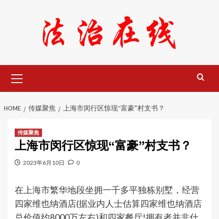
Skip
to
content
Primary
Menu
HOME
传媒聚焦
上海市闵行区惊现“富豪”村支书？
传媒聚焦
上海市闵行区惊现“富豪”村支书？
2023年6月10日
0
在上海市繁华地段坐拥一千多平独栋别墅，经营
四家维也纳酒店(据业内人士估算四家维也纳酒店
总价值约8000万左右)和四家餐厅!拥有者并非什