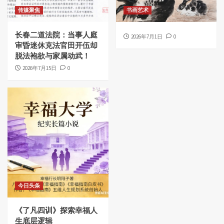
传媒聚焦
书画艺术
长春二道法院：当事人庭
2026年7月1日
0
审昏迷休克法官田开伍却
脱法袍欲与家属动武！
2026年7月15日
0
今日头条
《了凡四训》探索幸福人
生底层逻辑