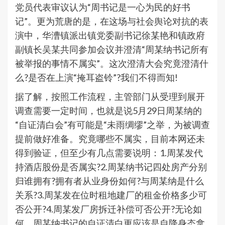
党员代表审议认为“周书记是一心为民的好书
记”。更为荒唐的是，在这场与社会舆论对抗的表
演中，华漕镇派出镇党委副书记徐某艳和镇政府
副镇长吴某共同参加会议并澄清“周某纳书记所有
被举报的事情不属实”。这次澄清大会究竟澄清什
么?是否在上演“掩耳盗铃”?我们不得而知!
据了解，按照工作流程，主管部门从受理到展开
调查需要一定时间，也就是说5月29日周某纳的
“自证清白会”有可能是“未雨绸缪”之举，为被调查
提前做好准备。究竟哪些不属实，目前本网还未
得到验证，但至少有几点需要说明：1.周某发代
持酒店股份是否属实?2.周某纳书记四处房产分别
归谁拥有?拥有者从业身份如何?与周某纳是什么
关系?3.周某发在位时租地建厂的租金价格多少可
否公开?4.周某发厂房拆迁补偿可否公开?无论如
何，周某纳书记的自证清白更应该是自降身态拿