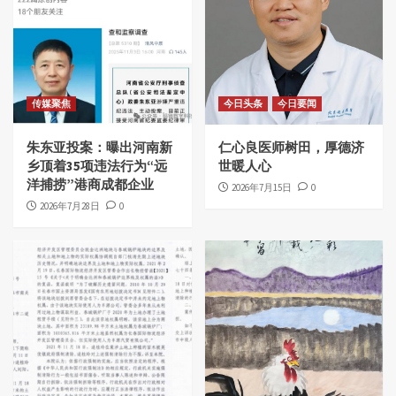
传媒聚焦
今日头条
今日要闻
朱东亚投案：曝出河南新
仁心良医师树田，厚德济
乡顶着35项违法行为“远
世暖人心
洋捕捞”港商成都企业
2026年7月15日
0
2026年7月28日
0