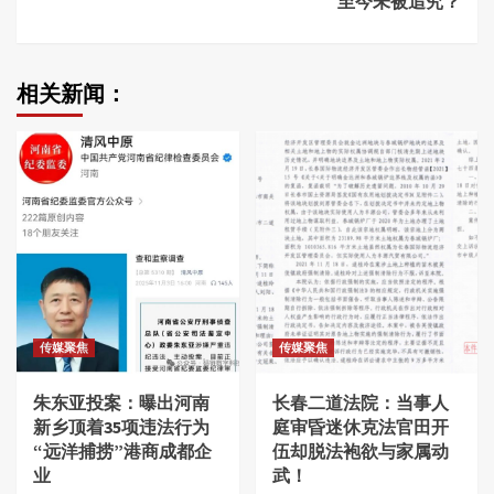
至今未被追究？
相关新闻：
传媒聚焦
传媒聚焦
朱东亚投案：曝出河南
长春二道法院：当事人
新乡顶着35项违法行为
庭审昏迷休克法官田开
“远洋捕捞”港商成都企
伍却脱法袍欲与家属动
业
武！