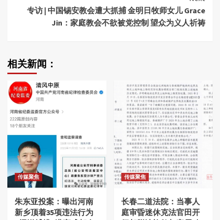
专访 | 中国锡安教会遭大抓捕 金明日牧师女儿 Grace
Jin：家庭教会不欲被党控制 望众为义人祈祷
相关新闻：
传媒聚焦
传媒聚焦
朱东亚投案：曝出河南
长春二道法院：当事人
新乡顶着35项违法行为
庭审昏迷休克法官田开