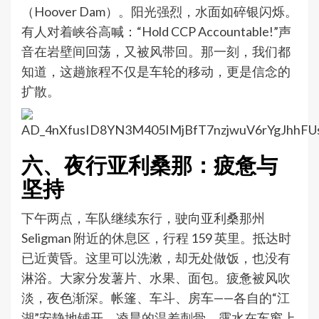
（Hoover Dam）。阳光强烈，水面如碎银闪烁。
有人对着峡谷高喊：“Hold CCP Accountable!”声
音在岩壁间回荡，又被风带回。那一刻，我们都
知道，这趟旅程不仅是车轮的移动，更是信念的
扩散。
六、夜行亚利桑那：疲惫与
坚持
下午两点，车队继续东行，驶向亚利桑那州
Seligman 附近的休息区，行程 159 英里。抵达时
已近黄昏。这里可以洗漱，却无处做饭，也没有
淋浴。大家分发薯片、水果、面包。疲惫被风吹
淡，夜色渐深。帐篷、车斗、房车——各自的“江
湖”安静地铺开。凌晨的温差刺骨，露水在车窗上