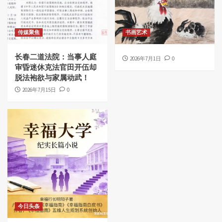
传媒聚焦
书画艺术
长春二道法院：当事人庭
2026年7月1日
0
审昏迷休克法官田开伍却
脱法袍欲与家属动武！
2026年7月15日
0
今日头条