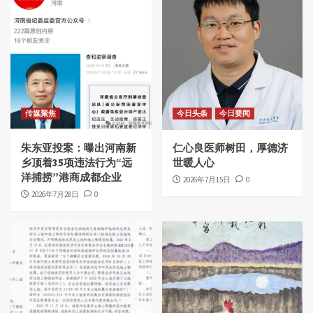
传媒聚焦
今日头条
今日要闻
朱东亚投案：曝出河南新
仁心良医师树田，厚德济
乡顶着35项违法行为“远
世暖人心
洋捕捞”港商成都企业
2026年7月15日
0
2026年7月28日
0