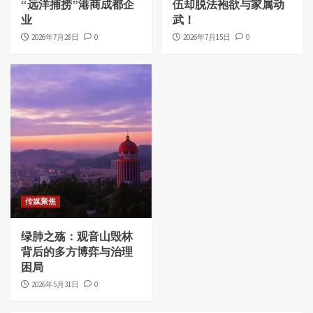
“远洋捕捞”港商成都企
伍却脱法袍欲与家属动
业
武！
2026年7月28日
0
2026年7月15日
0
传媒聚焦
绿肺之殇：观音山毁林
背后的多方博弈与治理
困局
2026年5月31日
0