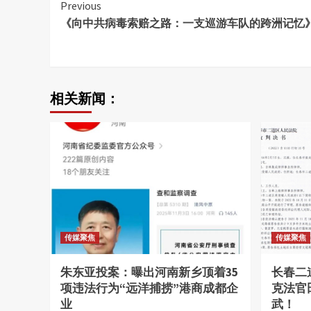
Continue
Previous
《向中共病毒索赔之路：一支巡游车队的跨洲记忆
Reading
相关新闻：
传媒聚焦
传媒聚焦
朱东亚投案：曝出河南新乡顶着35
长春二
项违法行为“远洋捕捞”港商成都企
克法官
业
武！