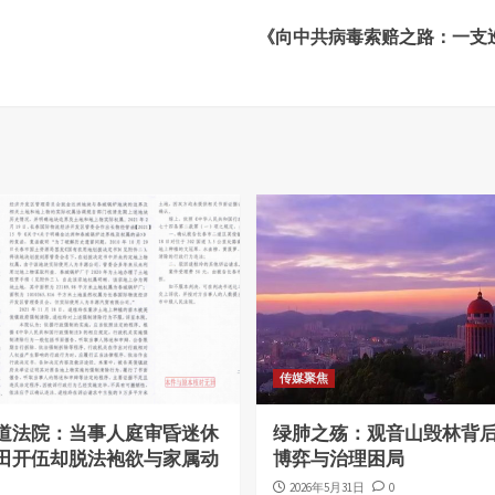
》
《向中共病毒索赔之路：一支
传媒聚焦
道法院：当事人庭审昏迷休
绿肺之殇：观音山毁林背
田开伍却脱法袍欲与家属动
博弈与治理困局
2026年5月31日
0