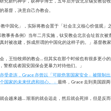
Seminary）研究新约神学，获神学博士，五年后开设北京锡安教
的基督，决意自己办教会。
基督教中国化」，实际将教会置于「社会主义核心价值观」
修订的《宗教事务条例》当年二月实施，钛安教会北京会址首次
真封被改建，拆成所谓的中国化的这样子的。」基督教
会，王怡牧师的教会… 但其实在那个时候也有很多更小
压，警察或者国安国保会更暴力对待他们。」
受牵连，Grace 亦曾以「可能危害国家安全」被限制
个国家的未来忧虑和担心。」
最终，Grace 去到美国
就会越来越… 渐渐的就会远走，然后就会死掉，但是反