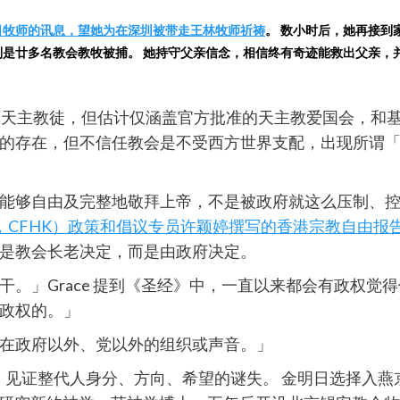
父亲金明日牧师的讯息，望她为在深圳被带走王林牧师祈祷
。 数小时后，她再接到
没料到是廿多名教会教牧被捕。 她持守父亲信念，相信终有奇迹能救出父亲
00万天主教徒，但估计仅涵盖官方批准的天主教爱国会，
的存在，但不信任教会是不受西方世界支配，出现所谓「三
够自由及完整地敬拜上帝，不是被政府就这么压制、控制着
Hong Kong，CFHK）政策和倡议专员许颖婷撰写的香港宗教自由报
是教会长老决定，而是由政府决定。
。」Grace 提到《圣经》中，一直以来都会有政权觉
政权的。」
在政府以外、党以外的组织或声音。」
，见证整代人身分、方向、希望的谜失。 金明日选择入燕京