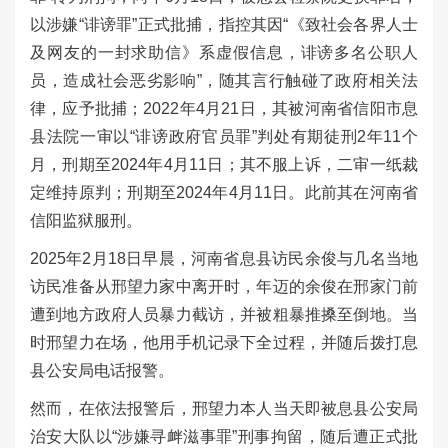
以涉嫌“诽谤罪”正式批捕，指控其因“《致社会各界人士
及网友的一封求助信》系虚假信息，诽谤多名公职人
员，造成社会恶劣影响”，随其言行触碰了政府相关法
律，应予批捕；
2022
年
4
月
21
日，其被河南省信阳市息
县法院一审以“诽谤政府官员罪”判处有期徒刑
2
年
11
个
月，刑期至
2024
年
4
月
11
日；其不服上诉，二审一纸裁
定维持原判；刑期至
2024
年
4
月
11
日。此前其在河南省
信阳监狱服刑。
2025年2月18日早晨，河南省息县访民余俊与几名当地
访民准备从邢望力家中离开时，年迈的余俊在邢家门前
遭到地方政府人员暴力截访，并被粗暴推搡至倒地。当
时邢望力在场，他用手机记录下全过程，并随后拨打息
县公安局电话报警。
然而，在依法报警后，邢望力本人当天即被息县公安局
治安大队以“涉嫌寻衅滋事罪”刑事拘留，随后遭正式批