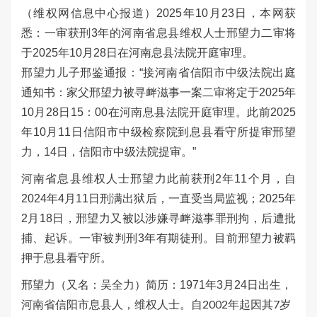
（维权网信息中心报道）
2025
年
10
月
23
日，本网获
悉：一审获刑
3
年的河南省息县维权人士邢望力二审将
于
2025
年
10
月
28
日在河南息县法院开庭审理。
邢望力儿子邢鉴通报：“接河南省信阳市中级法院出庭
通知书：家父邢望力被寻衅滋事一案二审将定于
2025
年
10
月
28
日
15
：
00
在河南息县法院开庭审理。此前
2025
年
10
月
11
日信阳市中级检察院到息县看守所提审邢望
力，
14
日，信阳市中级法院提审。”
河南省息县维权人士邢望力此前获刑
2
年
11
个月，自
2024
年
4
月
11
日刑满出狱后，一直受当局监视；
2025
年
2
月
18
日，邢望力又被以涉嫌寻衅滋事罪刑拘，后遭批
捕、起诉。一审被判刑
3
年有期徒刑。目前邢望力被羁
押于息县看守所。
邢望力（又名：吴全力）简历：
1971
年
3
月
24
日出生，
自2002年起因其7岁
河南省信阳市息县人，维权人士。