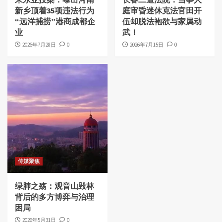
新乡顶着35项违法行为
庭审昏迷休克法官田开
“远洋捕捞”港商成都企
伍却脱法袍欲与家属动
业
武！
2026年7月28日
0
2026年7月15日
0
传媒聚焦
绿肺之殇：观音山毁林
背后的多方博弈与治理
困局
2026年5月31日
0