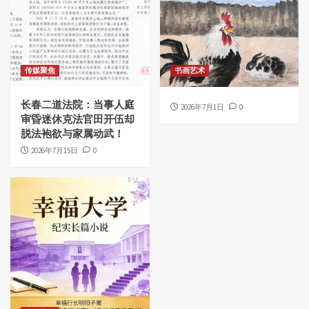
传媒聚焦
书画艺术
长春二道法院：当事人庭
2026年7月1日
0
审昏迷休克法官田开伍却
脱法袍欲与家属动武！
2026年7月15日
0