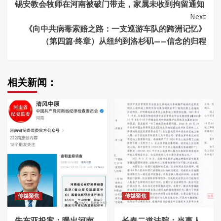
锡安教会牧师在河南被破门带走，家属未收到拘留通知
Reading
Next
《向中共病毒索赔之路：一支巡游车队的跨洲记忆》
（第四篇·终章）从纽约到洛杉矶——信念的归程
相关新闻：
传媒聚焦
传媒聚焦
朱东亚投案：曝出河南
长春二道法院：当事人