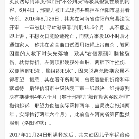
英及岳母何泽英作出的“不公判决”等极具报复性质的内
容。6月4日，邢望力被正式逮捕并羁押在信阳市息县看
守所。
2016
年
8
月
26
日，其案在河南省信阳市息县法院
开审，一审被以“寻衅滋事罪”判刑
4
年
6
个月；其不服立
即上诉，不想次日竟险遭死亡，而狱方事发
10
小时后才
通知家人，称其在监舍窗口试图用纸绳上吊自杀，被同
囚室的人救下时头先落地，致其“右侧额颞叶脑挫裂
伤、枕骨骨折、左侧顶部硬膜外血肿、两肺下叶挫伤、
双侧胸腔积液，脑组织积水”，因未脱离危险期家属不
得看望；据悉，其在看守所期间，曾屡遭酷刑折磨和牢
狱虐待；后经信阳市中级法院二审一纸裁决，维持原判
决有期徒刑4年六个月（鉴于邢望力“敲诈勒索乡政府罪”
撤销起诉，邢望力也被实际羁押两年，当局决定抵消两
年，实际执行两年六个月）。此前曾在河南省第四监狱
服刑（洛阳监狱）。
2017
年
11
月
24
日刑满释放后，其夫妇因儿子车祸赔偿