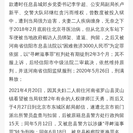
款遭时任息县城郊乡党委书记李学超、公安局副局长卢
新平、交警大队邱继红贪污而维权，曾数度被投入狱
中，遭到当局强力迫害，夫妻二人疾病缠身，无奈之下
于
2018
年
2
月底前往北京寻医治病，但从北京火车站下
车便被当地政府截访人员绑架、遣返、拘留，之后又被
河南省信阳市息县法院以“困难救济
3000
人民币”为定罪
依据，以“寻衅滋事罪”枉判处有期徒刑
2
年
3
个月；其不
服上诉，后经信阳市中级法院二审裁决，依然维持原
判，并送河南省信阳监狱服刑；
2020
年
5
月
26
日，刑满
释放；
2021
年
4
月
20
日，因其夫妇二人前往河南省罗山县灵山
镇看望被当局软禁
2
年有余的人权律师江天勇，而后又
于
4
月
27
日到北京市东城区邮局邮信，遂遭北京市前门
派出所警员盘查与扣留，后被原籍息县警方处行政拘留
15
天；同年
5
月
12
日，又被息县警方以涉嫌“寻衅滋事
罪”转为刑拘；同年
6
月
18
日，被息县检察院更换罪名，