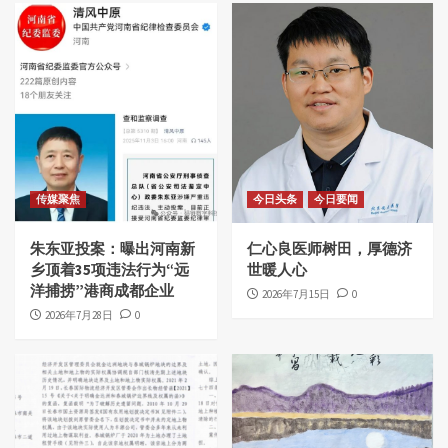
传媒聚焦
今日头条
今日要闻
朱东亚投案：曝出河南新
仁心良医师树田，厚德济
乡顶着35项违法行为“远
世暖人心
洋捕捞”港商成都企业
2026年7月15日
0
2026年7月28日
0