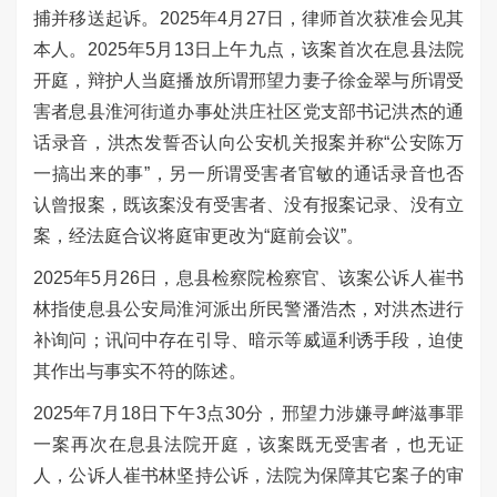
捕并移送起诉。2025年4月27日，律师首次获准会见其
本人。2025年5月13日上午九点，该案首次在息县法院
开庭，辩护人当庭播放所谓邢望力妻子徐金翠与所谓受
害者息县淮河街道办事处洪庄社区党支部书记洪杰的通
话录音，洪杰发誓否认向公安机关报案并称“公安陈万
一搞出来的事”，另一所谓受害者官敏的通话录音也否
认曾报案，既该案没有受害者、没有报案记录、没有立
案，经法庭合议将庭审更改为“庭前会议”。
2025年5月26日，息县检察院检察官、该案公诉人崔书
林指使息县公安局淮河派出所民警潘浩杰，对洪杰进行
补询问；讯问中存在引导、暗示等威逼利诱手段，迫使
其作出与事实不符的陈述。
2025年7月18日下午3点30分，
邢望力
涉嫌
寻衅滋事罪
一案再次在息县法院开庭，该案既无受害者，也无证
人，公诉人崔书林坚持公诉，法院为保障其它案子的审