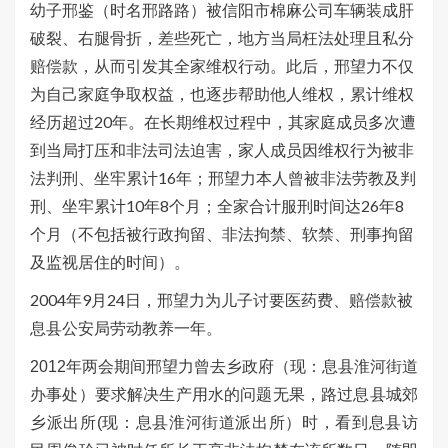
幼子邢鉴（时名邢路路）被信阳市棉麻公司车辆装成肝
破裂、右腿骨折，差些死亡，
地方当局枉法处理且私分
，从而引发其全家维权行动。此后，邢望力不仅
赔偿款
为自己家庭争取权益，也逐步帮助他人维权，累计维权
经历超过20年。在长期维权过程中，其家庭成员多次遭
到当局打压和非法司法迫害，家人成员因维权行为被非
法判刑、坐牢累计16年；邢望力本人曾被非法劳教及判
刑、坐牢累计10年8个月；全家合计服刑时间达26年8
个月（不包括被行政拘留、非法拘禁、软禁、刑事拘留
及监视居住的时间）。
2004年9月24日，邢望力为儿子讨要医药费、赔偿款被
息县公安局劳动教养一年。
2012年两会期间邢望力曾去乡政府（现：息县淮河街道
办事处）要求解决生产用水的问题无果，路过息县城郊
乡派出所(现：息县淮河街道派出所）时，看到息县访