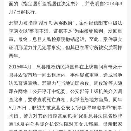
面的《指定居所监视居住决定书》，并载明自2014年3
月7日起执行。
邢望力被指控“敲诈勒索乡政府”，案件经信阳市中级法
院两次以“事实不清、证据不足”为由撤销原判、发回重
审。最终，息县人民检察院撤销起诉。至此，案件事实
证明邢望力并无犯罪事实，但其已在看守所被实质羁押
两年。
2015年4月，息县维权访民冯国辉在上访期间离奇死于
息县农贸市场一间出租屋内。事件疑点重重，造成当地
访民普遍震动。邢望力与当地访民余俊、周俊玲等人随
即在网络上公开呼吁中纪委、公安部等上级机关介入调
查此事，要求查明死亡真相，此举惹怒地方当局。同年
5月25日，邢望力被息县公安以“涉嫌寻衅滋事罪”刑事
拘留，警方对其的指控甚至包括“尿射息县法院名称牌
匾”以及在公共场合抗议法院对其女儿邢梅、母亲邢家