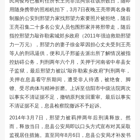
民周俊玲已被时任所长王亮非法拘禁在该所数日，随即
用随身携带的照相机拍下，3月7日夜晚王亮带两名身着
制服的公安到邢望力家找邢望力索要照片被拒绝，随后
王亮召集二十多名公安人员包围邢家并将邢带走，随后
指控邢望力敲诈勒索城郊乡政府（2011年强迫救助邢望
力一万元），邢望力的妻子徐金翠因担心丈夫受到王亮
等人的刑讯逼供，便和儿子邢鉴去派出所了解情况被指
控妨碍公务，判刑两年六个月，关押于河南省中牟县女
子监狱，最后邢望力被以“敲诈勒索乡政府”判刑两年，
关押在息县看守所期间，遭受非人待遇，被绝食、脚
镣、受尽肉体与精神折磨。上诉至信阳市中级法院两次
以事实不清证据不足，撤销原判发回重审。最后以事实
不清证据不足，息县检察院撤诉不予起诉。
2014年3月7日，邢望力被羁押两年后刑满释放。然
而，释放当日，息县公安局即以口头方式宣布对其采取
监视居住措施。直至同年8月6日，息县公安局才补发书