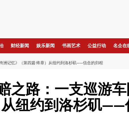
治
财经新闻
娱乐新闻
书画艺术
公益行动
名企在
跨洲记忆》（第四篇·终章）从纽约到洛杉矶——信念的归程
赔之路：一支巡游车
）从纽约到洛杉矶——