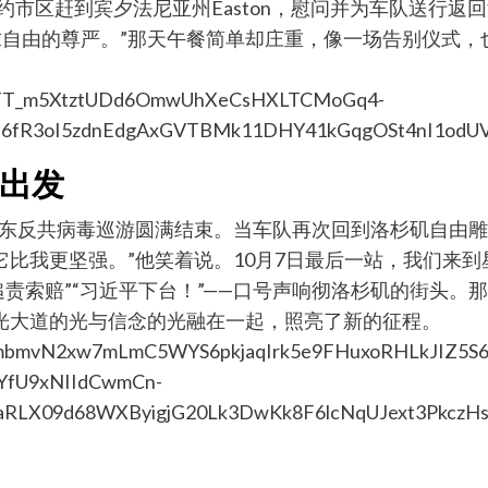
纽约市区赶到宾夕法尼亚州Easton，慰问并为车队送行
求自由的尊严。”那天午餐简单却庄重，像一场告别仪式
出发
美西美东反共病毒巡游圆满结束。当车队再次回到洛杉矶自由
它比我更坚强。”他笑着说。10月7日最后一站，我们来
毒追责索赔”“习近平下台！”——口号声响彻洛杉矶的街头
星光大道的光与信念的光融在一起，照亮了新的征程。