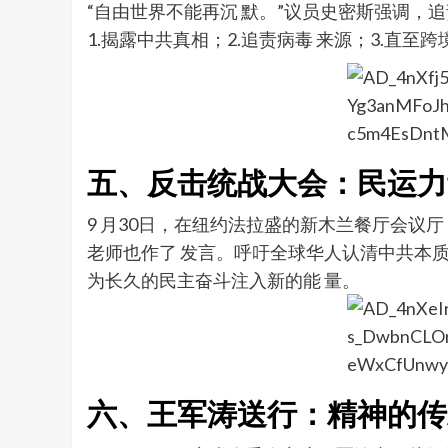
“自由世界不能再沉 默。”议员史密斯强调
1.揭露中共真相；2.追责病毒 来源；3.
五、反击统战大会：民运力
9 月30日，在纽约法拉盛的新木兰餐厅会议
老师也作了 发言。呼吁全球华人认清中共本
为长久的民主奋斗注入新的能 量。
六、王军涛送行：精神的传