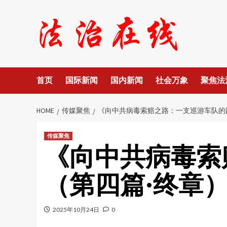
Skip
to
content
首页
国际新闻
国内新闻
社会万象
聚焦法
HOME
传媒聚焦
《向中共病毒索赔之路：一支巡游车队的
传媒聚焦
《向中共病毒索
（第四篇·终章
2025年10月24日
0