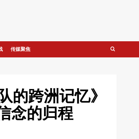
线
传媒聚焦
队的跨洲记忆》
信念的归程