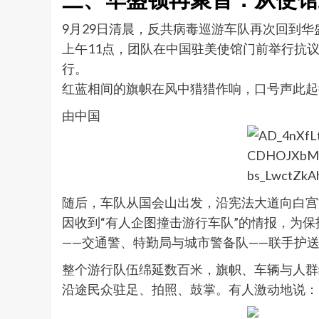
9月29日清晨，反共病毒巡游车队再次回到华
上午11点，团队在中国驻美使馆门前举行抗
行。
红蓝相间的旗帜在风中猎猎作响，口号声此起彼
由中国
随后，车队从国会山出发，沿宪法大道向白宫
因收到“有人企图撞击游行车队”的情报，为
——交通警、特勤局与城市警备队——联手护送
整个游行队伍绵延数百米，旗帜、车辆与人群
沿途民众驻足、拍照、鼓掌。有人激动地说：