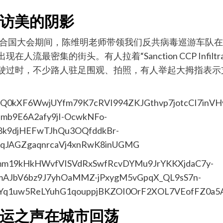
访美的阴影
席联合国大会期间，陈维明老师带领我们反共病毒巡游车队
街头。有人拉着“Sanction CCP Infiltration,Erad
a!”。车队驶过时，不少路人驻足围观、拍照，有人举起大拇
运之声在城市回荡