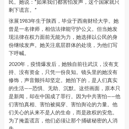
民。她说：“如果我们都害怕发声，这个国家就只
剩下谎言。”
张展1983年生于陕西，毕业于西南财经大学。她
曾是一名律师，相信法律能守护公义。但当她发
现法律在权力面前无能为力，她选择以公民的身
份继续发声。她关注底层群体的处境，为他们写
下呼喊。
2020年，疫情爆发后，她独自前往武汉，没有支
持、没有资金，只凭一份良知。镜头里的她没有
修饰，声音颤抖却坚定。她拍下的，是人们真实
的生活——恐惧、无助、沉默。这些画面，原本只
是新闻，却在中国成了罪行。因为中共害怕——他
们害怕真相、害怕被揭穿、害怕舆论的力量。他
们关心的从来不是人的生命，而是政权的安危。
为了掩盖谎言，他们必须让那个捅破秘密的人消
失。