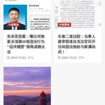
传媒聚焦
传媒聚焦
朱东亚投案：曝出河南
长春二道法院：当事人
新乡顶着35项违法行为
庭审昏迷休克法官田开
“远洋捕捞”港商成都企
伍却脱法袍欲与家属动
业
武！
2026年7月28日
0
2026年7月15日
0