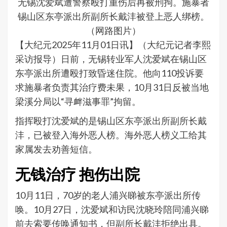
无锡沈爱斌遭警察殴打重伤后再被刑拘。施暴者
锡山区东亭派出所副所长戴沣被登上恶人绑榜。
（网路图片）
【大纪元2025年11月01日讯】（大纪元记者李熙
采访报导）日前，无锡转业军人沈爱斌在锡山区
东亭派出所遭殴打致昏迷住院。他向110投诉要
求施暴者负责其治疗费未果，10月31日反被当地
梁溪分局以“寻衅滋事罪”拘留。
指挥殴打沈爱斌的是锡山区东亭派出所副所长戴
沣，已被登入海外恶人榜。海外恶人榜义工给其
家属发去劝善短信。
无钱治疗 抱伤出院
10月11日，70岁的老人浦兴睇被东亭派出所传
唤。10月27日，沈爱斌和访民沈晓玲陪同浦兴睇
前去索要传唤通知书，但副所长戴沣拒绝出具。