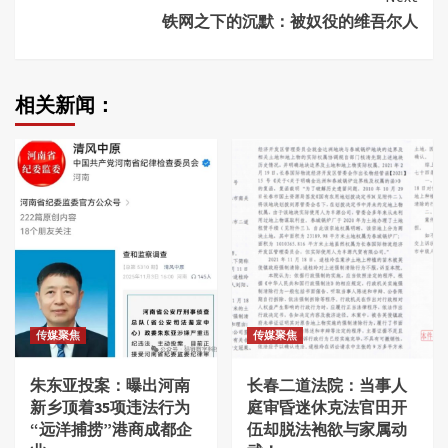
铁网之下的沉默：被奴役的维吾尔人
相关新闻：
传媒聚焦
传媒聚焦
朱东亚投案：曝出河南
长春二道法院：当事人
新乡顶着35项违法行为
庭审昏迷休克法官田开
“远洋捕捞”港商成都企
伍却脱法袍欲与家属动