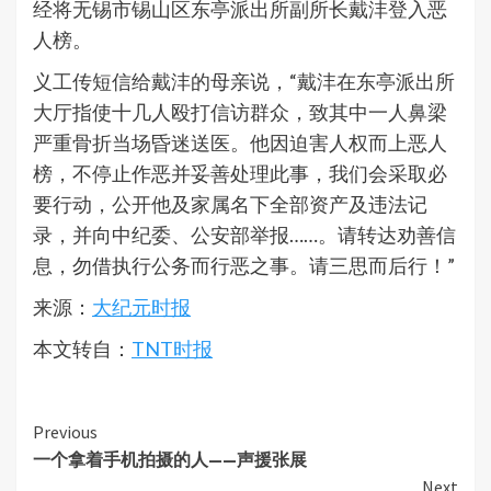
经将无锡市锡山区东亭派出所副所长戴沣登入恶
人榜。
义工传短信给戴沣的母亲说，“戴沣在东亭派出所
大厅指使十几人殴打信访群众，致其中一人鼻梁
严重骨折当场昏迷送医。他因迫害人权而上恶人
榜，不停止作恶并妥善处理此事，我们会采取必
要行动，公开他及家属名下全部资产及违法记
录，并向中纪委、公安部举报……。请转达劝善信
息，勿借执行公务而行恶之事。请三思而后行！”
来源：
大纪元时报
本文转自：
TNT时报
Continue
Previous
一个拿着手机拍摄的人——声援张展
Reading
Next