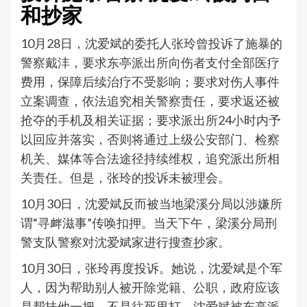
和抄家
10月28日，沈爱斌的委托人张玲曾投诉了施暴的
警察戴沣，要求东亭派出所向伤者支付全部医疗
费用，保障后续治疗不受影响；要求对伤人事件
立案调查，依法追究相关警察责任，要求返还被
抢夺的手机及相关证据；要求派出所24小时内予
以回应并落实，否则将通过上级公安部门、检察
机关、媒体等合法途径持续维权，追究派出所相
关责任。但是，张玲的投诉未被理会。
10月30日，沈爱斌反而被当地梁溪分局以涉嫌所
谓“寻衅滋事”传唤扣押。当天下午，梁溪分局刑
警支队警察对沈爱斌家进行搜查抄家。
10月30日，张玲再度投诉。她说，沈爱斌是个军
人，因为帮助别人被开除党籍、公职，政府应该
是帮扶他一把，不是往死里打。沈爱斌被东亭派