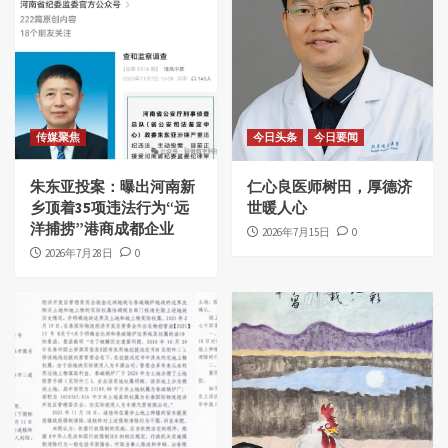
传媒聚焦
今日头条
今日要闻
朱东亚投案：曝出河南新
仁心良医师树田，厚德济
乡顶着35项违法行为“远
世暖人心
洋捕捞”港商成都企业
2026年7月15日
0
2026年7月28日
0