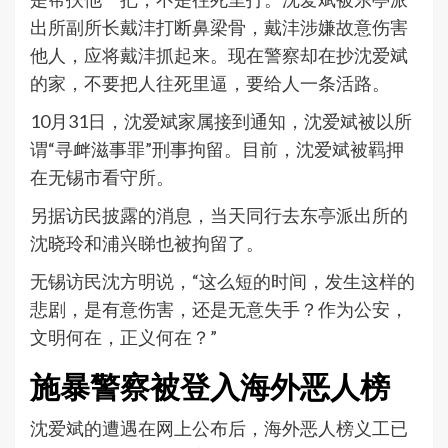
出所副所长戴沣打断鼻梁骨，戴沣涉嫌故意伤害
他人，应将戴沣抓起来。现在警察却在抄沈爱斌
的家，不要把人往死里逼，要给人一条活路。
10月31日，沈爱斌家属接到通知，沈爱斌被以所
谓“寻衅滋事罪”刑事拘留。目前，沈爱斌被羁押
在无锡市看守所。
另据访民披露的消息，当天同行去东亭派出所的
沈晓玲和浦兴睇也被拘留了。
无锡访民沈方明说，“这么短的时间，发生这样的
悲剧，是有意伤害，还是无意失手？作为公安，
文明何在，正义何在？”
施暴警察被登入海外恶人榜
沈爱斌的遭遇在网上公布后，海外恶人榜义工已