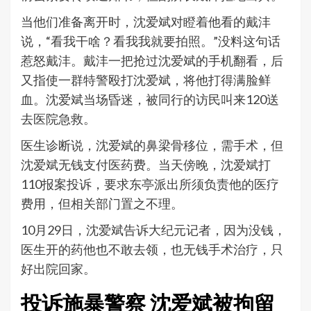
当他们准备离开时，沈爱斌对瞪着他看的戴沣
说，“看我干啥？看我我就要拍照。”没料这句话
惹怒戴沣。戴沣一把抢过沈爱斌的手机翻看，后
又指使一群特警殴打沈爱斌，将他打得满脸鲜
血。沈爱斌当场昏迷，被同行的访民叫来120送
去医院急救。
医生诊断说，沈爱斌的鼻梁骨移位，需手术，但
沈爱斌无钱支付医药费。当天傍晚，沈爱斌打
110报案投诉，要求东亭派出所须负责他的医疗
费用，但相关部门置之不理。
10月29日，沈爱斌告诉大纪元记者，因为没钱，
医生开的药他也不敢去领，也无钱手术治疗，只
好出院回家。
投诉施暴警察 沈爱斌被拘留