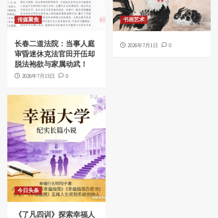
传媒聚焦
书画艺术
长春二道法院：当事人庭
2026年7月1日
0
审昏迷休克法官田开伍却
脱法袍欲与家属动武！
2026年7月15日
0
今日头条
《了凡四训》探索幸福人