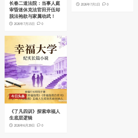
长春二道法院：当事人庭
2026年7月1日
0
审昏迷休克法官田开伍却
脱法袍欲与家属动武！
2026年7月15日
0
今日头条
《了凡四训》探索幸福人
生底层逻辑
2026年6月29日
0