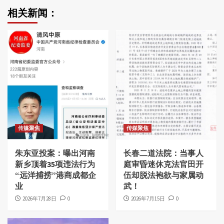
相关新闻：
传媒聚焦
传媒聚焦
朱东亚投案：曝出河南
长春二道法院：当事人
新乡顶着35项违法行为
庭审昏迷休克法官田开
“远洋捕捞”港商成都企
伍却脱法袍欲与家属动
业
武！
2026年7月28日
0
2026年7月15日
0