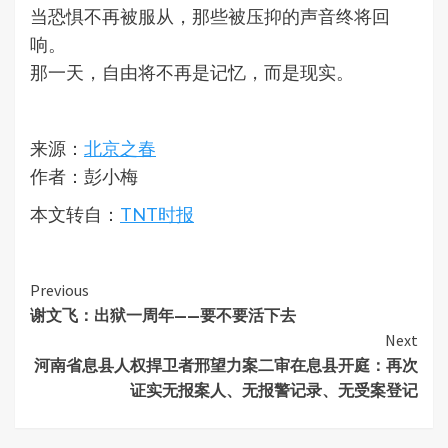
当恐惧不再被服从，那些被压抑的声音终将回
响。
那一天，自由将不再是记忆，而是现实。
来源：
北京之春
作者：彭小梅
本文转自：
TNT时报
Continue
Previous
谢文飞：出狱一周年——要不要活下去
Reading
Next
河南省息县人权捍卫者邢望力案二审在息县开庭：再次
证实无报案人、无报警记录、无受案登记