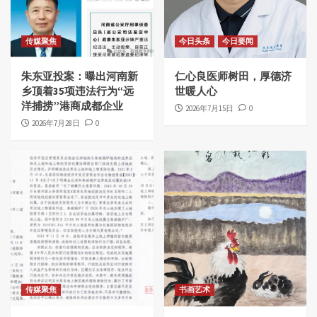
传媒聚焦
今日头条
今日要闻
朱东亚投案：曝出河南新
仁心良医师树田，厚德济
乡顶着35项违法行为“远
世暖人心
洋捕捞”港商成都企业
2026年7月15日
0
2026年7月28日
0
传媒聚焦
书画艺术