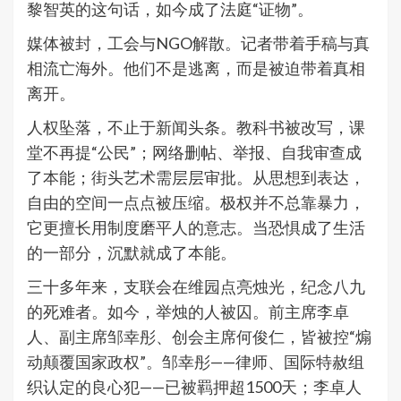
黎智英的这句话，如今成了法庭“证物”。
媒体被封，工会与NGO解散。记者带着手稿与真
相流亡海外。他们不是逃离，而是被迫带着真相
离开。
人权坠落，不止于新闻头条。教科书被改写，课
堂不再提“公民”；网络删帖、举报、自我审查成
了本能；街头艺术需层层审批。从思想到表达，
自由的空间一点点被压缩。极权并不总靠暴力，
它更擅长用制度磨平人的意志。当恐惧成了生活
的一部分，沉默就成了本能。
三十多年来，支联会在维园点亮烛光，纪念八九
的死难者。如今，举烛的人被囚。前主席李卓
人、副主席邹幸彤、创会主席何俊仁，皆被控“煽
动颠覆国家政权”。邹幸彤——律师、国际特赦组
织认定的良心犯——已被羁押超1500天；李卓人