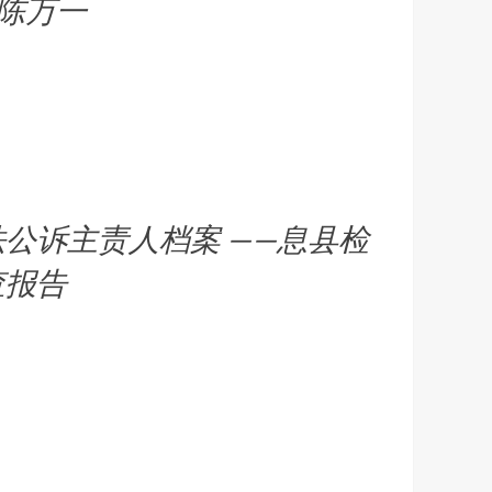
陈万一
法公诉主责人档案 ——息县检
查报告