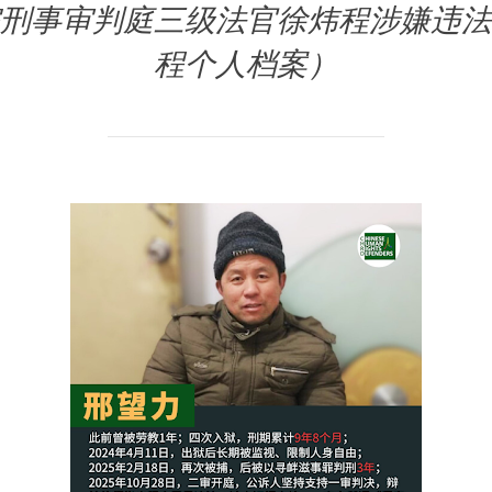
刑事审判庭三级法官徐炜程涉嫌违法
程个人档案）