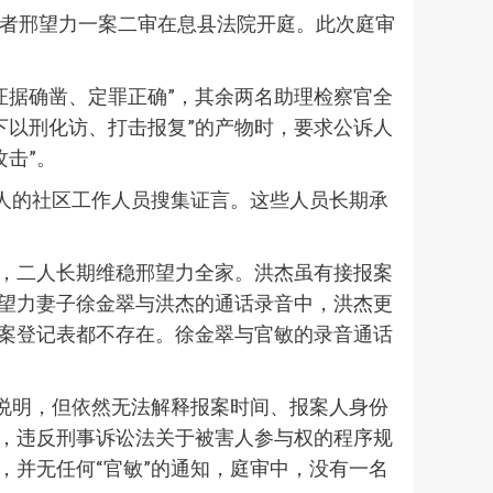
权捍卫者邢望力一案二审在息县法院开庭。此次庭审
证据确凿、定罪正确”，其余两名助理检察官全
下以刑化访、打击报复”的产物时，要求公诉人
击”。
家人的社区工作人员搜集证言。这些人员长期承
敏，二人长期维稳邢望力全家。洪杰虽有接报案
邢望力妻子徐金翠与洪杰的通话录音中，洪杰更
报案登记表都不存在。徐金翠与官敏的录音通话
的说明，但依然无法解释报案时间、报案人身份
审，违反刑事诉讼法关于被害人参与权的程序规
，并无任何“官敏”的通知，庭审中，没有一名