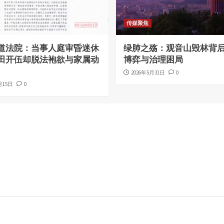
传媒聚焦
道法院：当事人庭审昏迷休
绿肺之殇：观音山毁林背
田开伍却脱法袍欲与家属动
博弈与治理困局
2026年5月31日
0
月15日
0