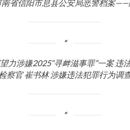
河南省信阳市息县公安局恶警档案——
力涉嫌2025“寻衅滋事罪”一案 违
检察官 崔书林 涉嫌违法犯罪行为调