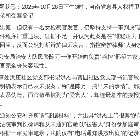
本网获悉：2025年10月28日下午3时，河南省息县人
录和受案登记。
出庭，但仅有一名女检察官发言，仍坚持支持一审判决“
件程序严重违法、证据不足，并认为此案是在“维稳压力
回应，反而公然打断辩护律师发言，指控辩护律师“人身攻
县公安局治安大队民警陈万一便开始向负责“稳控”邢望力
言完全丧失客观性。
办事处洪庄社区党支部书记洪杰与曹园社区党支部书记官
明确表示自己从未报案，称“是陈万一搞出来的事情”。
表系伪造。而官敏虽被列为“受害人”，却连最基本的接
。
通知公安补充所谓“证据材料”，并出具“洪杰上门报案”
法院审判长徐炜程从未通知官敏以“被害人”身份参加庭
根据一审庭审笔录，法院仅有“电话通知洪杰出庭”的记录