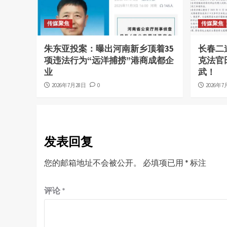
传媒聚焦
传媒聚焦
朱东亚投案：曝出河南新乡顶着35
长春二
项违法行为“远洋捕捞”港商成都企
克法官
业
武！
2026年7月28日
0
2026年7
发表回复
您的邮箱地址不会被公开。
必填项已用
*
标注
评论
*