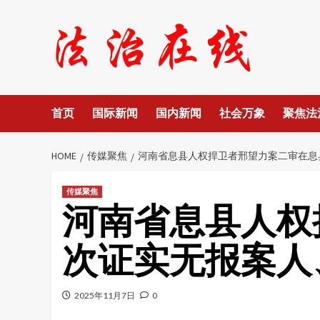
Skip
to
content
首页
国际新闻
国内新闻
社会万象
聚焦法
HOME
传媒聚焦
河南省息县人权捍卫者邢望力案二审在息
传媒聚焦
河南省息县人权
次证实无报案人
2025年11月7日
0