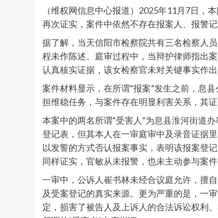
（维权网信息中心报道）2025年11月7日，
再次证实，案件中依然不存在报案人、报警记
据了解，当天信阳市检察院共有三名检察人员
程未作陈述。庭审过程中，当辩护律师指出案
认真核实证据，该女检察官未对关键事实作出
案件材料显示，在所谓“报案”发生之前，息
担维稳任务，与案件存在明显利害关系，其证
本案中的两名所谓“受害人”为息县淮河街道
登记表，但其本人在一审庭审中及录音证据里
以发誓的方式否认报案事实，表明该报案登记
同样证实，官敏从未报警，也未主动参与案件
一审中，公诉人崔书林未经合议庭允许，擅自
及受案登记的真实来源。更为严重的是，一审
定，损害了被告人及上诉人的合法诉讼权利。