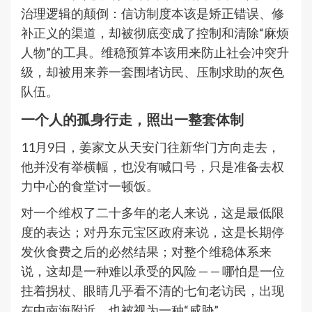
治理逻辑的颠倒：信访制度本该是矫正错误、修
补正义的渠道，却被彻底变成了控制和清除“麻烦
人物”的工具。维稳预算本该用来防止社会冲突升
级，却被用来养一套围堵访民、压制求助的灰色
队伍。
一个人的孤身行走，照出一整套体制
11月9日，姜家文从天安门往新华门方向走去，
他并没有举横幅，也没有喊口号，只是准备去权
力中心的食堂讨一顿饭。
对一个维权了二十多年的老人来说，这是最低限
度的表达；对丹东元宝区政府来说，这是长期停
发伙食费之后的必然结果；对整个维稳体系来
说，这却是一种难以承受的风险 — — 哪怕是一位
拄着拐杖、眼睛几乎看不清的七旬老访民，出现
在中南海附近，也被视为一种“威胁”。