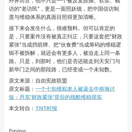
外界而言，他不只是一个被反复抓捕、软禁、截
访的“老访民”，更是一面照妖镜，把中国信访制
度与维稳体系的真面目照得更加清晰。
接下来会发生什么，很难预料。但可以肯定的
是，只要案件没有被真正纠正，只要这套把“财政
紧张”当成挡箭牌、把“伙食费”当成筹码的维稳逻
辑不被拆解，就还会有更多人，被迫走上同一条
路。只是，到那时，他们是否还能走到天安门与
新华门之间的那段路，已经变成一个未知数。
原文来源：自由宪政联盟
原文标题：
一个七旬维权老人被逼去中南海讨
饭：丹东‘财政紧张’背后的残酷维稳现实
本文转自：
TNT时报
Continue
Previous