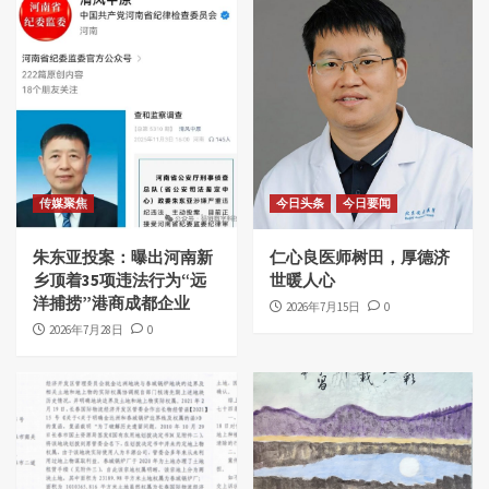
传媒聚焦
今日头条
今日要闻
朱东亚投案：曝出河南新
仁心良医师树田，厚德济
乡顶着35项违法行为“远
世暖人心
洋捕捞”港商成都企业
2026年7月15日
0
2026年7月28日
0