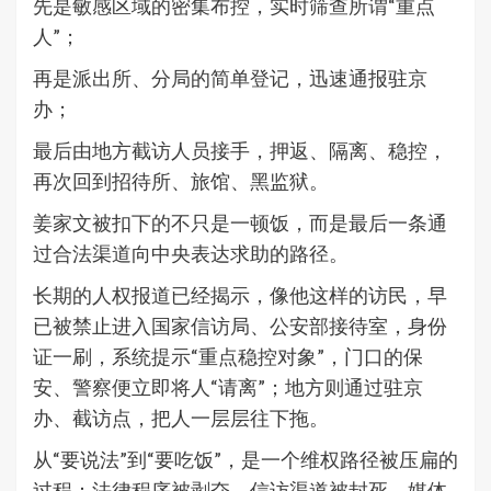
先是敏感区域的密集布控，实时筛查所谓“重点
人”；
再是派出所、分局的简单登记，迅速通报驻京
办；
最后由地方截访人员接手，押返、隔离、稳控，
再次回到招待所、旅馆、黑监狱。
姜家文被扣下的不只是一顿饭，而是最后一条通
过合法渠道向中央表达求助的路径。
长期的人权报道已经揭示，像他这样的访民，早
已被禁止进入国家信访局、公安部接待室，身份
证一刷，系统提示“重点稳控对象”，门口的保
安、警察便立即将人“请离”；地方则通过驻京
办、截访点，把人一层层往下拖。
从“要说法”到“要吃饭”，是一个维权路径被压扁的
过程：法律程序被剥夺，信访渠道被封死，媒体