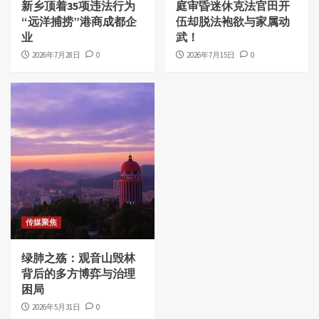
新乡顶着35项违法行为
庭审昏迷休克法官田开
“远洋捕捞”港商成都企
伍却脱法袍欲与家属动
业
武！
2026年7月28日
0
2026年7月15日
0
传媒聚焦
绿肺之殇：观音山毁林
背后的多方博弈与治理
困局
2026年5月31日
0