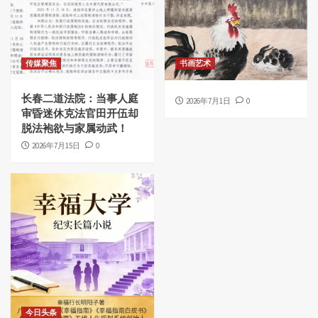
传媒聚焦
书画艺术
长春二道法院：当事人庭
2026年7月1日
0
审昏迷休克法官田开伍却
脱法袍欲与家属动武！
2026年7月15日
0
今日头条