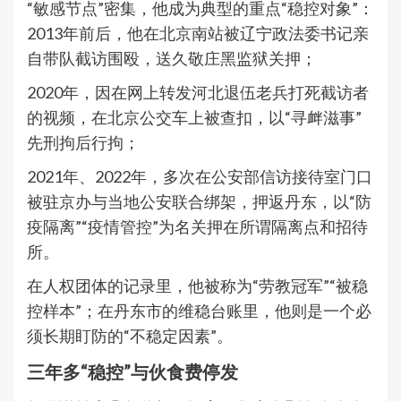
“敏感节点”密集，他成为典型的重点“稳控对象”：
2013年前后，他在北京南站被辽宁政法委书记亲
自带队截访围殴，送久敬庄黑监狱关押；
2020年，因在网上转发河北退伍老兵打死截访者
的视频，在北京公交车上被查扣，以“寻衅滋事”
先刑拘后行拘；
2021年、2022年，多次在公安部信访接待室门口
被驻京办与当地公安联合绑架，押返丹东，以“防
疫隔离”“疫情管控”为名关押在所谓隔离点和招待
所。
在人权团体的记录里，他被称为“劳教冠军”“被稳
控样本”；在丹东市的维稳台账里，他则是一个必
须长期盯防的“不稳定因素”。
三年多“稳控”与伙食费停发