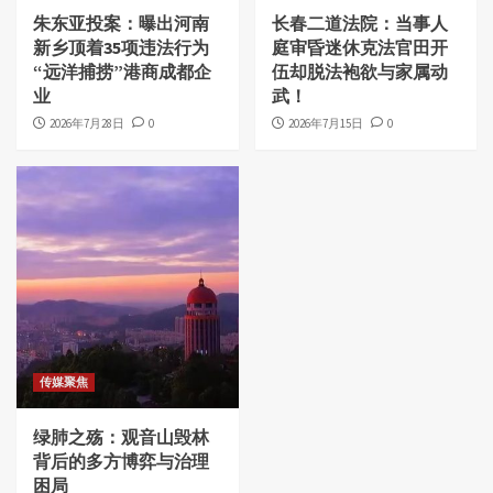
朱东亚投案：曝出河南
长春二道法院：当事人
新乡顶着35项违法行为
庭审昏迷休克法官田开
“远洋捕捞”港商成都企
伍却脱法袍欲与家属动
业
武！
2026年7月28日
0
2026年7月15日
0
传媒聚焦
绿肺之殇：观音山毁林
背后的多方博弈与治理
困局