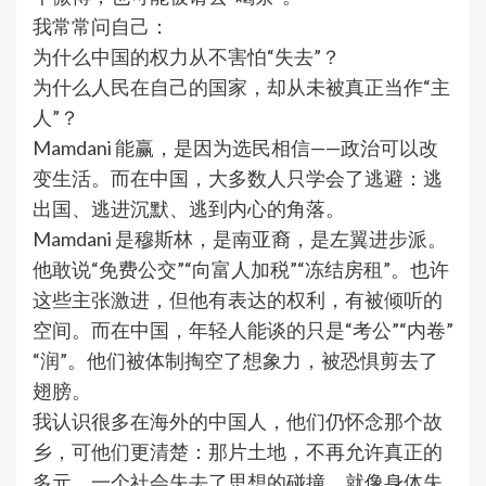
我常常问自己：
为什么中国的权力从不害怕“失去”？
为什么人民在自己的国家，却从未被真正当作“主
人”？
Mamdani 能赢，是因为选民相信——政治可以改
变生活。而在中国，大多数人只学会了逃避：逃
出国、逃进沉默、逃到内心的角落。
Mamdani 是穆斯林，是南亚裔，是左翼进步派。
他敢说“免费公交”“向富人加税”“冻结房租”。也许
这些主张激进，但他有表达的权利，有被倾听的
空间。而在中国，年轻人能谈的只是“考公”“内卷”
“润”。他们被体制掏空了想象力，被恐惧剪去了
翅膀。
我认识很多在海外的中国人，他们仍怀念那个故
乡，可他们更清楚：那片土地，不再允许真正的
多元。一个社会失去了思想的碰撞，就像身体失