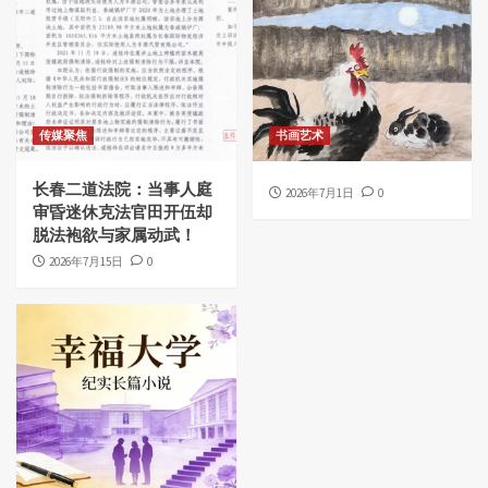
传媒聚焦
书画艺术
长春二道法院：当事人庭
2026年7月1日
0
审昏迷休克法官田开伍却
脱法袍欲与家属动武！
2026年7月15日
0