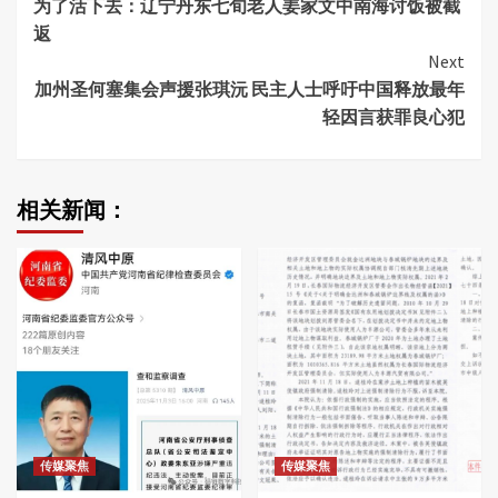
为了活下去：辽宁丹东七旬老人姜家文中南海讨饭被截
Reading
返
Next
加州圣何塞集会声援张琪沅 民主人士呼吁中国释放最年
轻因言获罪良心犯
相关新闻：
传媒聚焦
传媒聚焦