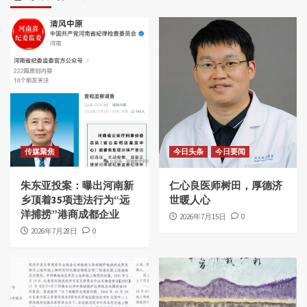
传媒聚焦
今日头条
今日要闻
朱东亚投案：曝出河南新
仁心良医师树田，厚德济
乡顶着35项违法行为“远
世暖人心
洋捕捞”港商成都企业
2026年7月15日
0
2026年7月28日
0