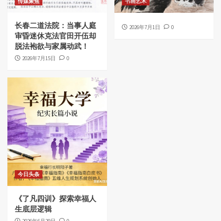
传媒聚焦
书画艺术
长春二道法院：当事人庭
2026年7月1日
0
审昏迷休克法官田开伍却
脱法袍欲与家属动武！
2026年7月15日
0
今日头条
《了凡四训》探索幸福人
生底层逻辑
2026年6月29日
0