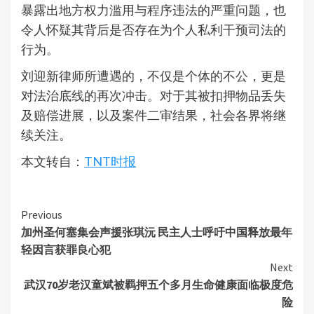
暴露出地方权力滥用与程序违法的严重问题，也
令人怀疑其背后是否存在为个人私利干预司法的
行为。
刘迎新律师所遭遇的，不仅是个体的不公，更是
对法治底线的再次冲击。对于其被扣押物品丢失
及赔偿进展，以及案件二审结果，社会各界将继
续关注。
本文转自：
TNT时报
Continue
Previous
加州圣何塞集会声援张琪沅 民主人士呼吁中国释放最年
Reading
轻因言获罪良心犯
Next
武汉70岁老汉童斌被羁押五个多月生命健康面临极度危
险