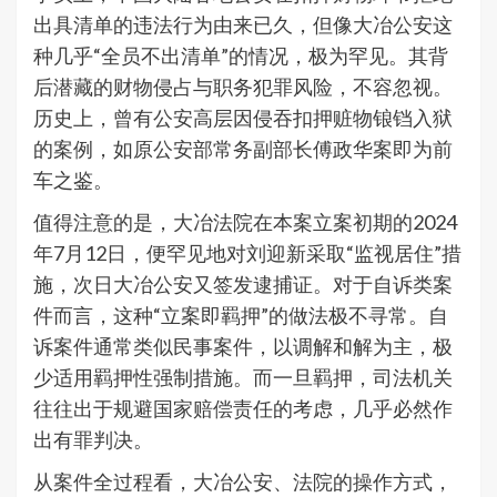
出具清单的违法行为由来已久，但像大冶公安这
种几乎“全员不出清单”的情况，极为罕见。其背
后潜藏的财物侵占与职务犯罪风险，不容忽视。
历史上，曾有公安高层因侵吞扣押赃物锒铛入狱
的案例，如原公安部常务副部长傅政华案即为前
车之鉴。
值得注意的是，大冶法院在本案立案初期的2024
年7月12日，便罕见地对刘迎新采取“监视居住”措
施，次日大冶公安又签发逮捕证。对于自诉类案
件而言，这种“立案即羁押”的做法极不寻常。自
诉案件通常类似民事案件，以调解和解为主，极
少适用羁押性强制措施。而一旦羁押，司法机关
往往出于规避国家赔偿责任的考虑，几乎必然作
出有罪判决。
从案件全过程看，大冶公安、法院的操作方式，