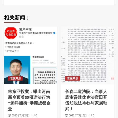
相关新闻：
传媒聚焦
传媒聚焦
朱东亚投案：曝出河南
长春二道法院：当事人
新乡顶着35项违法行为
庭审昏迷休克法官田开
“远洋捕捞”港商成都企
伍却脱法袍欲与家属动
业
武！
2026年7月28日
0
2026年7月15日
0