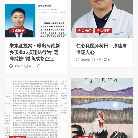
传媒聚焦
今日头条
今日要闻
朱东亚投案：曝出河南新
仁心良医师树田，厚德济
乡顶着35项违法行为“远
世暖人心
洋捕捞”港商成都企业
2026年7月15日
0
2026年7月28日
0