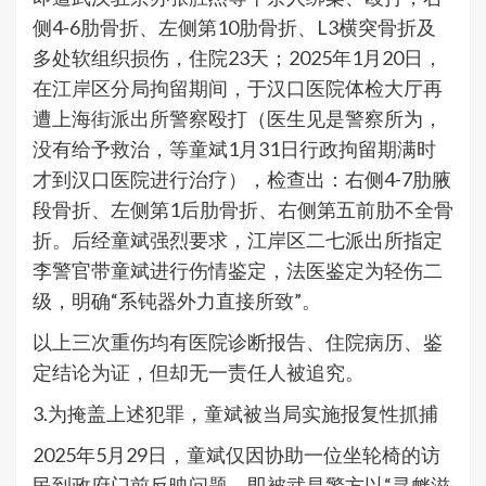
侧4-6肋骨折、左侧第10肋骨折、L3横突骨折及
多处软组织损伤，住院23天；2025年1月20日，
在江岸区分局拘留期间，于汉口医院体检大厅再
遭上海街派出所警察殴打（医生见是警察所为，
没有给予救治，等童斌1月31日行政拘留期满时
才到汉口医院进行治疗），检查出：右侧4-7肋腋
段骨折、左侧第1后肋骨折、右侧第五前肋不全骨
折。后经童斌强烈要求，江岸区二七派出所指定
李警官带童斌进行伤情鉴定，法医鉴定为轻伤二
级，明确“系钝器外力直接所致”。
以上三次重伤均有医院诊断报告、住院病历、鉴
定结论为证，但却无一责任人被追究。
3.为掩盖上述犯罪，童斌被当局实施报复性抓捕
2025年5月29日，童斌仅因协助一位坐轮椅的访
民到政府门前反映问题，即被武昌警方以“寻衅滋