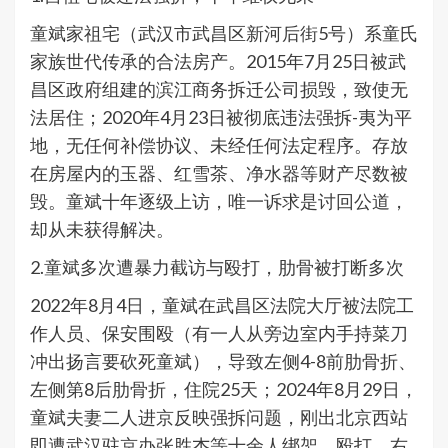
童斌家祖宅（武汉市武昌区新河后街5号）系童氏
家族世代传承的合法房产。2015年7月25日被武
昌区政府组建的滨江商务拆迁公司损毁，致使无
法居住；2020年4月23日被彻底违法强拆-夷为平
地，无任何补偿协议、未经任何法定程序。存放
在房屋内的玉器、红雪茶、净水器等财产尽数被
毁。童斌十年逐级上访，唯一诉求是讨回公道，
却从未获得解决。
2.童斌多次遭暴力截访与殴打，肋骨被打断多次
2022年8月4日，童斌在武昌区法院大厅被法院工
作人员、保安围殴（有一人从旁边室内手持菜刀
冲出扬言要砍死童斌），导致左侧4-8前肋骨折、
左侧第8后肋骨折，住院25天；2024年8月29日，
童斌夫妻二人进京反映强拆问题，刚出北京西站
即遭武汉驻京办张胜杰等十余人绑架、殴打，右