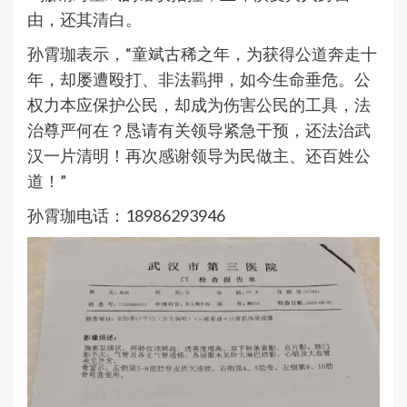
由，还其清白。
孙霄珈表示，“童斌古稀之年，为获得公道奔走十
年，却屡遭殴打、非法羁押，如今生命垂危。公
权力本应保护公民，却成为伤害公民的工具，法
治尊严何在？恳请有关领导紧急干预，还法治武
汉一片清明！再次感谢领导为民做主、还百姓公
道！”
孙霄珈电话：18986293946