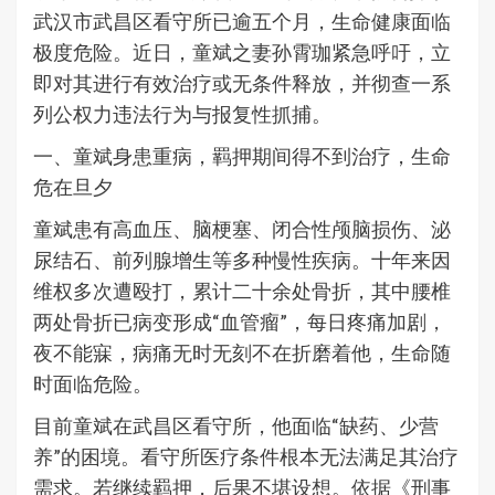
武汉市武昌区看守所已逾五个月，生命健康面临
极度危险。近日，童斌之妻孙霄珈紧急呼吁，立
即对其进行有效治疗或无条件释放，并彻查一系
列公权力违法行为与报复性抓捕。
一、童斌身患重病，羁押期间得不到治疗，生命
危在旦夕
童斌患有高血压、脑梗塞、闭合性颅脑损伤、泌
尿结石、前列腺增生等多种慢性疾病。十年来因
维权多次遭殴打，累计二十余处骨折，其中腰椎
两处骨折已病变形成“血管瘤”，每日疼痛加剧，
夜不能寐，病痛无时无刻不在折磨着他，生命随
时面临危险。
目前童斌在武昌区看守所，他面临“缺药、少营
养”的困境。看守所医疗条件根本无法满足其治疗
需求。若继续羁押，后果不堪设想。依据《刑事