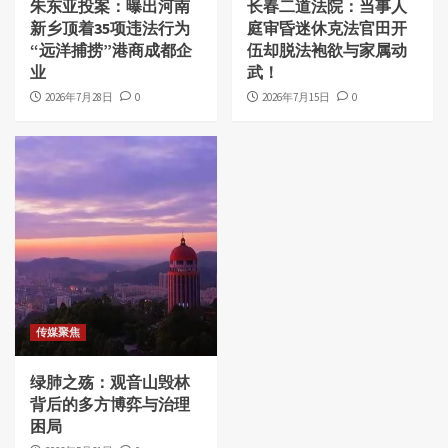
朱东亚投案：曝出河南
长春二道法院：当事人
新乡顶着35项违法行为
庭审昏迷休克法官田开
“远洋捕捞”港商成都企
伍却脱法袍欲与家属动
业
武！
2026年7月28日
0
2026年7月15日
0
传媒聚焦
绿肺之殇：观音山毁林
背后的多方博弈与治理
困局