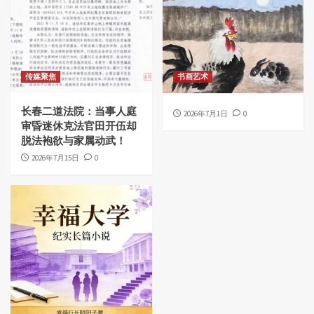
传媒聚焦
书画艺术
长春二道法院：当事人庭
2026年7月1日
0
审昏迷休克法官田开伍却
脱法袍欲与家属动武！
2026年7月15日
0