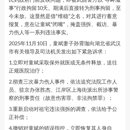
事”行政拘留10天。期满后直接转为刑事拘留，至
今未放。这显然是借“维稳”之名，对其进行蓄意
报复，意在让童斌“闭嘴”，掩盖强拆、截访、暴
力伤人等一系列违法事实。
2025年11月10日，童斌妻子孙霄珈向湖北省武汉
市有关领导及司法机关发出如下紧急诉求：
1.立即对童斌采取保外就医或无条件释放，送往
正规医院治疗；
2.彻查三次暴力伤人事件，依法追究法院工作人
员、驻京办张胜杰、江岸区上海街派出所涉事警
察的刑事责任（故意伤害罪、非法拘禁罪）；
3.重新启动对祖宅违法强拆的调查，依法给予公
正补偿；
4.撤销对童斌的错误指控，立即恢复其人身自