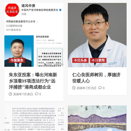
传媒聚焦
今日头条
今日要闻
朱东亚投案：曝出河南新
仁心良医师树田，厚德济
乡顶着35项违法行为“远
世暖人心
洋捕捞”港商成都企业
2026年7月15日
0
2026年7月28日
0