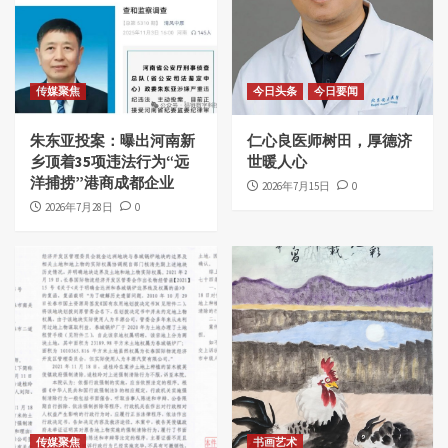
传媒聚焦
今日头条
今日要闻
朱东亚投案：曝出河南新
仁心良医师树田，厚德济
乡顶着35项违法行为“远
世暖人心
洋捕捞”港商成都企业
2026年7月15日
0
2026年7月28日
0
传媒聚焦
书画艺术