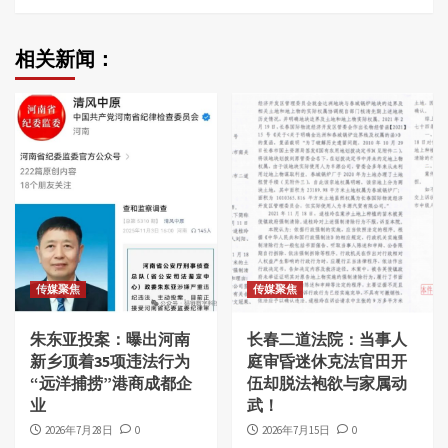
相关新闻：
传媒聚焦
传媒聚焦
朱东亚投案：曝出河南
长春二道法院：当事人
新乡顶着35项违法行为
庭审昏迷休克法官田开
“远洋捕捞”港商成都企
伍却脱法袍欲与家属动
业
武！
2026年7月28日
0
2026年7月15日
0