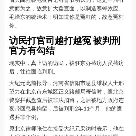
意而为之，故意扩大盘查面，以制造寒蝉效应。
毛泽东的统治术：明知道你是冤枉的，故意冤枉
你。
访民打官司越打越冤 被判刑
官方有勾结
现实中，真上访的访民，被驻京办截访人员截访
后，往往面临判刑。
大纪元此前报导，河南省信阳市息县维权人士邢
望力在北京市东城区正义路邮局寄信时，遭北京
警察拦截盘查后被非法扣留，之后被地方政府连
夜带回息县拘留，后被判刑2年11个月。他的遭
遇并非个例。
原北京律师张仁在接受大纪元采访时表示，他在