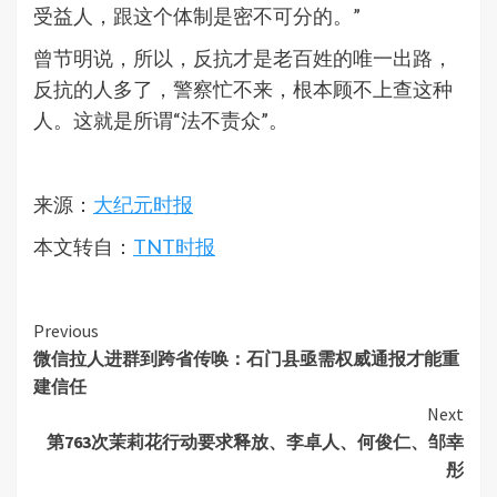
受益人，跟这个体制是密不可分的。”
曾节明说，所以，反抗才是老百姓的唯一出路，
反抗的人多了，警察忙不来，根本顾不上查这种
人。这就是所谓“法不责众”。
来源：
大纪元时报
本文转自：
TNT时报
Continue
Previous
微信拉人进群到跨省传唤：石门县亟需权威通报才能重
Reading
建信任
Next
第763次茉莉花行动要求释放、李卓人、何俊仁、邹幸
彤