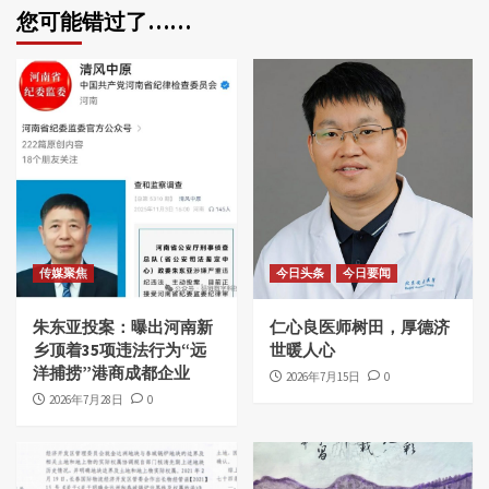
您可能错过了……
传媒聚焦
今日头条
今日要闻
朱东亚投案：曝出河南新
仁心良医师树田，厚德济
乡顶着35项违法行为“远
世暖人心
洋捕捞”港商成都企业
2026年7月15日
0
2026年7月28日
0