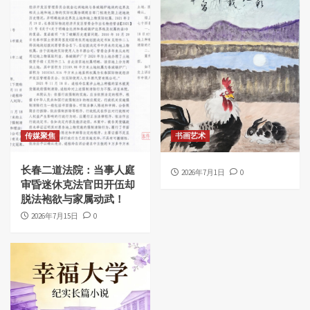
传媒聚焦
书画艺术
长春二道法院：当事人庭
2026年7月1日
0
审昏迷休克法官田开伍却
脱法袍欲与家属动武！
2026年7月15日
0