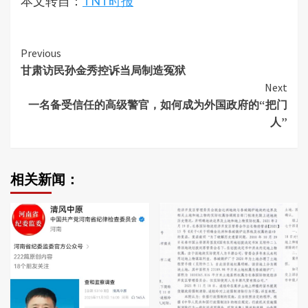
本文转自：
TNT时报
Continue
Previous
甘肃访民孙金秀控诉当局制造冤狱
Reading
Next
一名备受信任的高级警官，如何成为外国政府的“把门
人”
相关新闻：