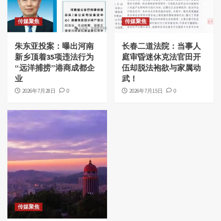
传媒聚焦
传媒聚焦
朱东亚投案：曝出河南
长春二道法院：当事人
新乡顶着35项违法行为
庭审昏迷休克法官田开
“远洋捕捞”港商成都企
伍却脱法袍欲与家属动
业
武！
2026年7月28日
0
2026年7月15日
0
传媒聚焦