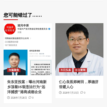
您可能错过了……
传媒聚焦
今日头条
今日要闻
朱东亚投案：曝出河南新
仁心良医师树田，厚德济
乡顶着35项违法行为“远
世暖人心
洋捕捞”港商成都企业
2026年7月15日
0
2026年7月28日
0