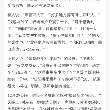
受惊逃窜，随后还有消防车出动。
有人说，“声音可大了。”“好多地方都有呀，好吓人。”
“我也听到了，玻璃窗户都震了一下。”“舞阳也听到
了。”“南阳市唐河县，震得楼都动了几下，吓我一大
跳。”“感觉窗户要震爆。”“整个信阳都听到了，特别大
的爆炸声。”“震得窗户玻璃都震颤。”“信阳9点响的，周
口这边9点7分左右。”
还有人说，“这是战斗机训练产生的音爆。”“飞机音
爆。”有网友质疑，“音爆还用出警吗？”“拉倒吧，消防
车全部出动了。”“这理由用多少次了？”“音爆？回响持
续有一分钟。”“信阳哪里爆炸了？绝对不是飞机，范围
很大，桐柏、明港、游河乡都有感觉。”
12月29日晚，信阳一名餐馆老板对“极目新闻”表示，当
天晚上9时左右，她突然听到了一声巨响，刚开始还以
为是附近有爆炸，几分钟后有大批消防车赶到弘昌运动