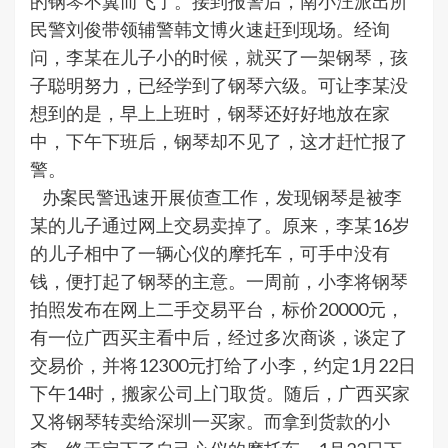
的钢琴不翼而飞了。接到报警后，南小汪派出所
民警刘俊带领辅警韩文博火速赶到现场。经询
问，李某在儿子小的时候，就买了一架钢琴，孩
子聪明努力，已经学到了钢琴六级。可让李某没
想到的是，早上上班时，钢琴还好好地放在家
中，下午下班后，钢琴却不见了，这才赶忙报了
警。
办案民警迅速开展侦查工作，发现钢琴是被李
某的儿子通过网上交易卖掉了。原来，李某16岁
的儿子相中了一辆心仪的摩托车，可手中没有
钱，便打起了钢琴的主意。一周前，小李将钢琴
拍照发布在网上二手交易平台，标价20000元，
有一位广西买主看中后，经过多次商谈，谈定了
交易价，并将12300元打给了小李，约定1月22日
下午14时，搬家公司上门取货。随后，广西买家
又将钢琴转卖给深圳一买家。而拿到货款的小