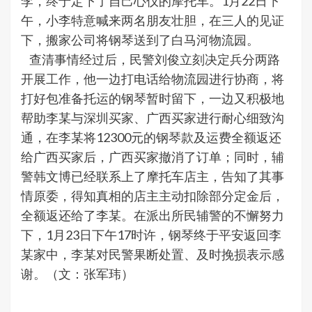
李，终于定下了自己心仪的摩托车。1月22日下
午，小李特意喊来两名朋友壮胆，在三人的见证
下，搬家公司将钢琴送到了白马河物流园。
查清事情经过后，民警刘俊立刻决定兵分两路
开展工作，他一边打电话给物流园进行协商，将
打好包准备托运的钢琴暂时留下，一边又积极地
帮助李某与深圳买家、广西买家进行耐心细致沟
通，在李某将12300元的钢琴款及运费全额返还
给广西买家后，广西买家撤消了订单；同时，辅
警韩文博已经联系上了摩托车店主，告知了其事
情原委，得知真相的店主主动扣除部分定金后，
全额返还给了李某。在派出所民辅警的不懈努力
下，1月23日下午17时许，钢琴终于平安返回李
某家中，李某对民警果断处置、及时挽损表示感
谢。（文：张军玮）