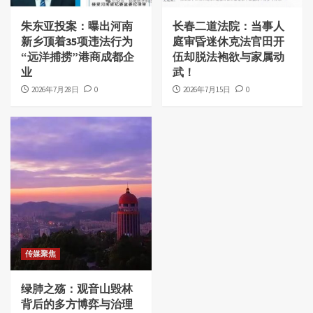
朱东亚投案：曝出河南
长春二道法院：当事人
新乡顶着35项违法行为
庭审昏迷休克法官田开
“远洋捕捞”港商成都企
伍却脱法袍欲与家属动
业
武！
2026年7月28日
0
2026年7月15日
0
传媒聚焦
绿肺之殇：观音山毁林
背后的多方博弈与治理