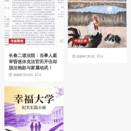
传媒聚焦
书画艺术
长春二道法院：当事人庭
2026年7月1日
0
审昏迷休克法官田开伍却
脱法袍欲与家属动武！
2026年7月15日
0