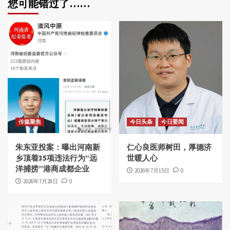
您可能错过了……
传媒聚焦
今日头条
今日要闻
朱东亚投案：曝出河南新
仁心良医师树田，厚德济
乡顶着35项违法行为“远
世暖人心
洋捕捞”港商成都企业
2026年7月15日
0
2026年7月28日
0