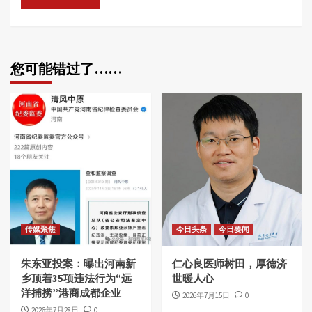
您可能错过了……
传媒聚焦
今日头条
今日要闻
朱东亚投案：曝出河南新
仁心良医师树田，厚德济
乡顶着35项违法行为“远
世暖人心
洋捕捞”港商成都企业
2026年7月15日
0
2026年7月28日
0