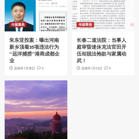
传媒聚焦
传媒聚焦
朱东亚投案：曝出河南
长春二道法院：当事人
新乡顶着35项违法行为
庭审昏迷休克法官田开
“远洋捕捞”港商成都企
伍却脱法袍欲与家属动
业
武！
2026年7月28日
0
2026年7月15日
0