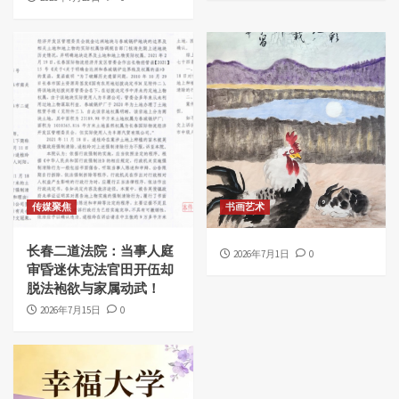
传媒聚焦
书画艺术
长春二道法院：当事人庭
2026年7月1日
0
审昏迷休克法官田开伍却
脱法袍欲与家属动武！
2026年7月15日
0