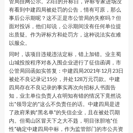
管局挂网公示。23日的开标日，评标专家进场没
有看到中建四局被处罚的公告，情有可原，那么
事后公示期呢？这不正是市公管局的失察吗？但
面对投诉，他们却说，公示期间没有任何单位提
出质疑。作为评标方和处罚方，这种说法实在难
以服众。
同时，该项目违规违法定标，错上加错。业主蜀
山城投按程序对各入围企业进行了征信函调，市
公管局回函如实答复：中建四局2021年12月23日
被处不良记录记15分，并处128万元罚款。中建
四局存在不良记录的事实再次向招标人书面告
知，业主单位负责人在明知有错的情况下竟然说
出“领导定的”这么不负责任的话。中建四局是进
了政府釆购“黑名单”的失信企业，且在被处罚期
内。但蜀山区冒天下之大不韪，明目张胆地“任
性”确定中建四局中标，作为监管部门的市公共资