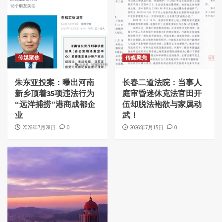
传媒聚焦
传媒聚焦
朱东亚投案：曝出河南
长春二道法院：当事人
新乡顶着35项违法行为
庭审昏迷休克法官田开
“远洋捕捞”港商成都企
伍却脱法袍欲与家属动
业
武！
2026年7月28日
0
2026年7月15日
0