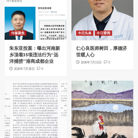
传媒聚焦
今日头条
今日要闻
朱东亚投案：曝出河南新
仁心良医师树田，厚德济
乡顶着35项违法行为“远
世暖人心
洋捕捞”港商成都企业
2026年7月15日
0
2026年7月28日
0