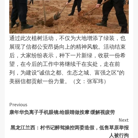
通过此次植树活动，不仅为大地增添了绿装，也
展现了信都公安昂扬向上的精神风貌。活动结束
后，大家纷纷表示，种下一片新绿，收获一份希
望，在今后的工作中将继续干在实处，走在前
列，为建设“诚信之都、生态之城、富强之区”的
美丽信都贡献一份力量。（文：张军玮）
Continue
Previous
康年华负离子手机眼镜:给眼睛做按摩 缓解视疲劳
Reading
Next
黑龙江兰西：村书记醉驾操控两委造假，低售草原举报
人被行拘