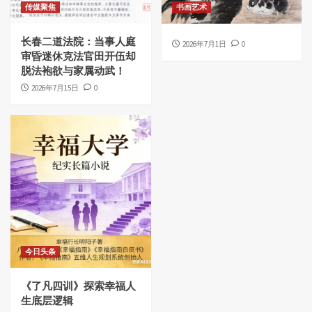
传媒聚焦
书画艺术
长春二道法院：当事人庭
2026年7月1日
0
审昏迷休克法官田开伍却
脱法袍欲与家属动武！
2026年7月15日
0
今日头条
《了凡四训》探索幸福人
生底层逻辑