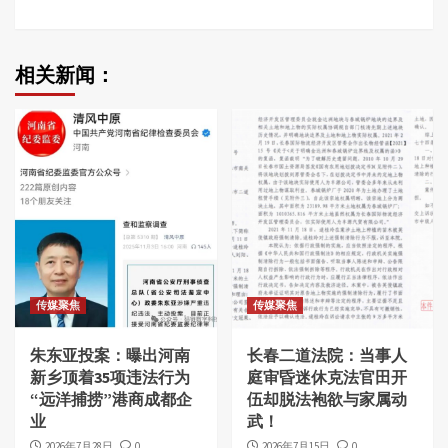
相关新闻：
传媒聚焦
传媒聚焦
朱东亚投案：曝出河南
长春二道法院：当事人
新乡顶着35项违法行为
庭审昏迷休克法官田开
“远洋捕捞”港商成都企
伍却脱法袍欲与家属动
业
武！
2026年7月28日
0
2026年7月15日
0