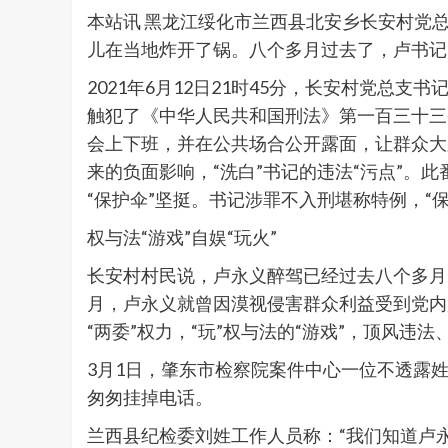
本站讯 黑龙江绥化市兰西县北安乡长安村党总
儿在当地炸开了锅。八个多月过去了，卢书记
2021年6月12日21时45分，长安村党总支
触犯了《中华人民共和国刑法》第一百三十三
会上下班，并在公共场合公开露面，让群众大
来的负面影响，“洗白”书记的违法“污点”。
“保护伞”坚挺。书记涉罪不入刑堪称特例，“
权与法“游戏”自娱“玩火”
长安村村民说，卢永义醉驾已经过去八个多月
月，卢永义就曾因漠视侵害群众利益受到党内严
“两委”权力，“玩”权与法的“游戏”，顶风违
3月1日，肇东市检察院案件中心一位不透露
匆匆挂掉电话。
兰西县纪检委刘姓工作人员称：“我们知道卢