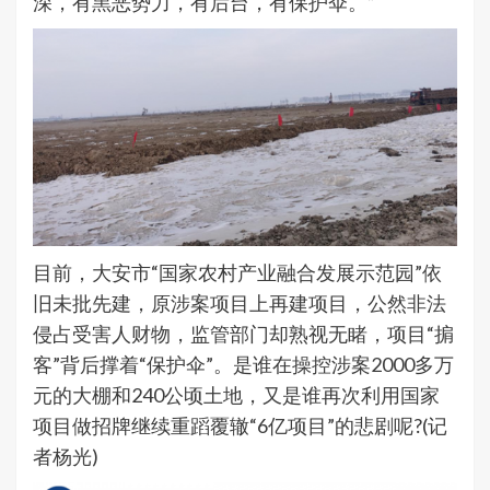
深，有黑恶势力，有后台，有保护伞。”
目前，大安市“国家农村产业融合发展示范园”依
旧未批先建，原涉案项目上再建项目，公然非法
侵占受害人财物，监管部门却熟视无睹，项目“掮
客”背后撑着“保护伞”。是谁在操控涉案2000多万
元的大棚和240公顷土地，又是谁再次利用国家
项目做招牌继续重蹈覆辙“6亿项目”的悲剧呢?(记
者杨光)