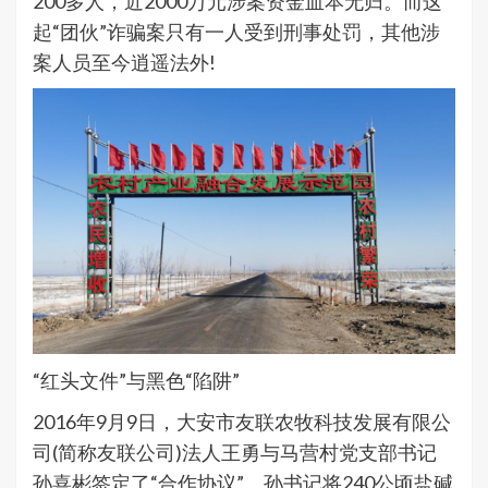
200多人，近2000万元涉案资金血本无归。而这
起“团伙”诈骗案只有一人受到刑事处罚，其他涉
案人员至今逍遥法外!
“红头文件”与黑色“陷阱”
2016年9月9日，大安市友联农牧科技发展有限公
司(简称友联公司)法人王勇与马营村党支部书记
孙喜彬签定了“合作协议”。孙书记将240公顷盐碱