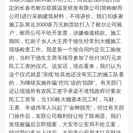
定的长春市耐尔双膜温室研发有限公司(简称耐而
公司)进行采购建筑材料，不得讲价。我们10多家
施工队将近2000多万元购货款打入了耐尔公司账
户，耐而公司不给开发票，涉嫌偷逃税款。施工
期间，红岗子乡人大主席于德生经常到大棚施工
现场检查工作。我是第一个按合同约定完工验收
的，当时于德生主席等领导参加了给付30万元农
民工工资的仪式。说实话，现在看来，我们认为
这个仪式就是‘演戏’给其他还没有完工的施工队看
的，为继续实施诈骗‘挖坑’设的‘陷阱’。有关部门
还让现场所有农民工签字承诺不准找政府讨要农
民工工资等，当110栋大棚基本完工时，马财、
王勇、辛成伟等人玩起了‘金蝉脱壳’，经过有关部
门操作后，友联公司顺利转让给了陈俐彦。我们
发现被骗后立即报案，大安市公安局不给立案，
经过我们多次上访后，大安市公安局才以马财涉