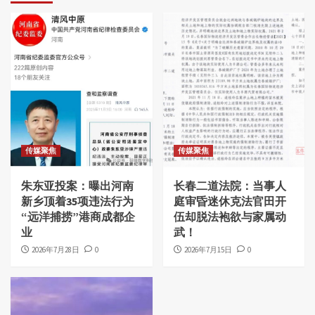
传媒聚焦
传媒聚焦
朱东亚投案：曝出河南
长春二道法院：当事人
新乡顶着35项违法行为
庭审昏迷休克法官田开
“远洋捕捞”港商成都企
伍却脱法袍欲与家属动
业
武！
2026年7月28日
0
2026年7月15日
0