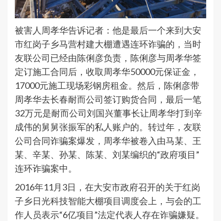
被害人周孝华告诉记者：他是最后一个来到大安
市红岗子乡马营村建大棚遭遇连环诈骗的，当时
友联公司已经由陈俐彦负责，陈俐彦与周孝华签
定订施工合同后，收取周孝华50000元保证金，
17000元施工现场彩钢房租金。然后，陈俐彦带
周孝华去长春耐而公司签订购货合同，最后一笔
32万元是耐而公司刘国兴董事长让周孝华打到辛
成伟的舅舅张振军的私人账户的。转过年，友联
公司合同诈骗案爆发，周孝华被卷入由马某、王
某、辛某、孙某、陈某、刘某编织的“政府项目”
连环诈骗案中。
2016年11月3日，在大安市政府召开的关于红岗
子乡日光科技智能大棚项目调度会上，与会的工
作人员表示“6亿项目”法定代表人存在诈骗嫌疑。