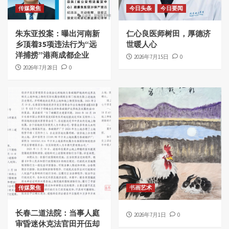
传媒聚焦
今日头条
今日要闻
朱东亚投案：曝出河南新
仁心良医师树田，厚德济
乡顶着35项违法行为“远
世暖人心
洋捕捞”港商成都企业
2026年7月15日
0
2026年7月28日
0
传媒聚焦
书画艺术
长春二道法院：当事人庭
2026年7月1日
0
审昏迷休克法官田开伍却