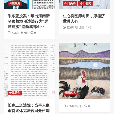
传媒聚焦
今日头条
今日要闻
朱东亚投案：曝出河南新
仁心良医师树田，厚德济
乡顶着35项违法行为“远
世暖人心
洋捕捞”港商成都企业
2026年7月15日
0
2026年7月28日
0
传媒聚焦
书画艺术
长春二道法院：当事人庭
2026年7月1日
0
审昏迷休克法官田开伍却