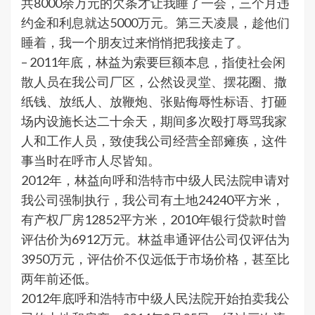
共8000余万元的欠条才让我睡了一会，三个月违
约金和利息就达5000万元。第三天凌晨，趁他们
睡着，我一个朋友过来悄悄把我接走了。
– 2011年底，林益为索要巨额本息，指使社会闲
散人员在我公司厂区，公然设灵堂、摆花圈、撒
纸钱、放纸人、放鞭炮、张贴侮辱性标语、打砸
场内设施长达二十余天，期间多次殴打辱骂我家
人和工作人员，致使我公司经营全部瘫痪，这件
事当时在呼市人尽皆知。
2012年，林益向呼和浩特市中级人民法院申请对
我公司强制执行，我公司有土地24240平方米，
有产权厂房12852平方米，2010年银行贷款时曾
评估价为6912万元。林益串通评估公司仅评估为
3950万元，评估价不仅远低于市场价格，甚至比
两年前还低。
2012年底呼和浩特市中级人民法院开始拍卖我公