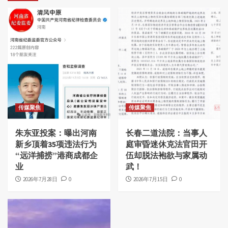
传媒聚焦
传媒聚焦
朱东亚投案：曝出河南
长春二道法院：当事人
新乡顶着35项违法行为
庭审昏迷休克法官田开
“远洋捕捞”港商成都企
伍却脱法袍欲与家属动
业
武！
2026年7月28日
0
2026年7月15日
0