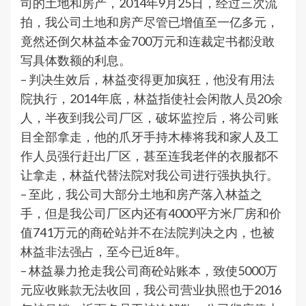
司的土地和房产，2014年9月25日，经过三次流
拍，我公司土地和房产尽管已增值至一亿多元，
竟然还倒欠林益本金700万元和连裁定书都没敢
写具体数额的利息。
– 判决生效后，林益变得更加疯狂，他没有用法
院执行，2014年底，林益指使社会闲散人员20余
人，半夜到我公司厂区，破坏监控后，将公司账
目全部拿走，他的爪牙手持木棒将我和家人及工
作人员强行赶出厂区，甚至连我老伴的衣服都不
让拿走，林益代替法院对我公司进行强执执行。
– 至此，我公司大部分土地和房产落入林益之
手，但是我公司厂区内还有4000平方米厂房和价
值741万元的商砼站并不在法院判决之内，也被
林益非法强占，至今已近8年。
– 林益暴力抢走我公司商砼站账本，致使5000万
元应收账款无法收回，我公司营业执照也于2016