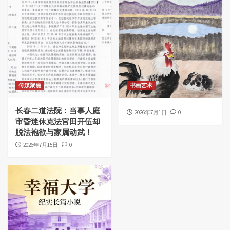
传媒聚焦
书画艺术
长春二道法院：当事人庭
2026年7月1日
0
审昏迷休克法官田开伍却
脱法袍欲与家属动武！
2026年7月15日
0