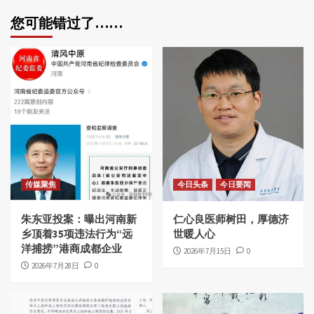
您可能错过了……
传媒聚焦
今日头条
今日要闻
朱东亚投案：曝出河南新
仁心良医师树田，厚德济
乡顶着35项违法行为“远
世暖人心
洋捕捞”港商成都企业
2026年7月15日
0
2026年7月28日
0