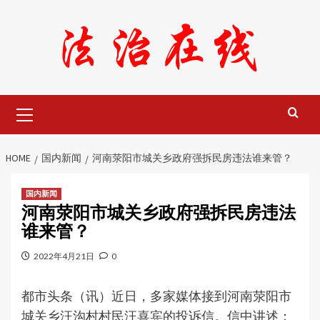
Skip
to
content
Primary
Menu
HOME
国内新闻
河南荥阳市城关乡政府强拆民房违法谁来管？
国内新闻
河南荥阳市城关乡政府强拆民房违法
谁来管？
2022年4月21日
0
都市头条（讯）近日，多家媒体接到河南荥阳市
城关乡汪沟村村民汪喜宾的投诉信。信中讲述：