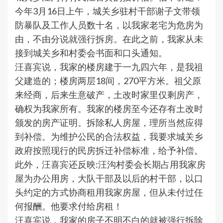
今年3月16日上午，城关乡驻村干部谢子文带领
防暴队及工作人员数十名，以我家老宅为危房为
由，不由分说就强行拆房。在此之前，我家从未
接到城关乡和村委会书面和口头通知。
汪喜宾说，我家的楼房建于一九四六年，是我祖
父建造的；楼房两层18间，270平方米。祖父原
来经商，后来生意破产，土改时家里仅剩房产，
确权为我家所有。我家的楼房至今还存有土改时
颁发的房产证明。拆除私人房屋，理所当然应得
到补偿。为维护公民的合法权益，我要求城关乡
政府按照现行的民房拆迁补偿标准，给予补偿。
此外，汪喜宾还反映:汪沟村委会长期占用我家房
屋为办公用房，大队干部及以后的村干部，以口
头约定的方式协商租用我家房屋，但从未付过任
何报酬。他要求付给房租！
汪喜宾说，我家的房子不明不白的就被强行拆除