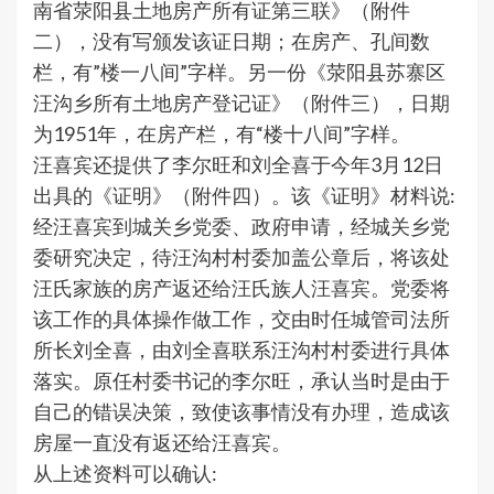
南省荥阳县土地房产所有证第三联》（附件
二），没有写颁发该证日期；在房产、孔间数
栏，有”楼一八间”字样。另一份《荥阳县苏寨区
汪沟乡所有土地房产登记证》（附件三），日期
为1951年，在房产栏，有“楼十八间”字样。
汪喜宾还提供了李尔旺和刘全喜于今年3月12日
出具的《证明》（附件四）。该《证明》材料说:
经汪喜宾到城关乡党委、政府申请，经城关乡党
委研究决定，待汪沟村村委加盖公章后，将该处
汪氏家族的房产返还给汪氏族人汪喜宾。党委将
该工作的具体操作做工作，交由时任城管司法所
所长刘全喜，由刘全喜联系汪沟村村委进行具体
落实。原任村委书记的李尔旺，承认当时是由于
自己的错误决策，致使该事情没有办理，造成该
房屋一直没有返还给汪喜宾。
从上述资料可以确认: