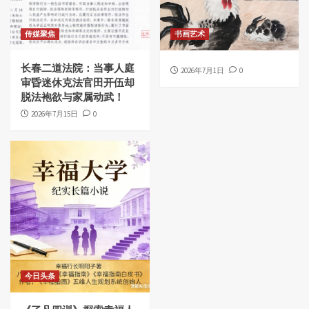
传媒聚焦
书画艺术
长春二道法院：当事人庭
2026年7月1日
0
审昏迷休克法官田开伍却
脱法袍欲与家属动武！
2026年7月15日
0
今日头条