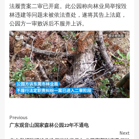
法履责案二审已开庭。此公园称向林业局举报毁
林违建等问题未被依法查处，遂将其告上法庭，
公园方一审败诉后不服并上诉。
Continue
Previous
广东观音山国家森林公园22年不通电
Reading
Next