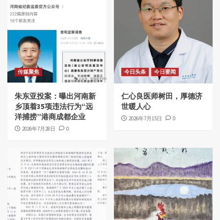
传媒聚焦
今日头条
今日要闻
朱东亚投案：曝出河南新
仁心良医师树田，厚德济
乡顶着35项违法行为“远
世暖人心
洋捕捞”港商成都企业
2026年7月15日
0
2026年7月28日
0