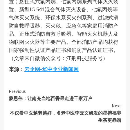
置；悬挂式六氟丙烷、七氟丙烷系列气体灭火装
置、新型IG 541混合气体灭火设备、七氟丙烷等
气体灭火系统、环保水系灭火剂系列、过滤式消
防自救呼吸器、灭火毯、应急包等家庭用消防产
品、正压式消防自救呼吸器、智能灭火机器人及
物联网灭火器等主要产品。全部消防产品均获得
国家强制性认证产品证书和消防产品认证证书。
（文章来自微信公众号：江荆科技服务号）
来源：
云企网-华中企业新闻网
Continue
Previous
蒙思伟：让南充当地百香果走进千家万户
Reading
Next
不仅看中医越老越好，名老中医李云文研发的星禮福养
生茶更靠谱