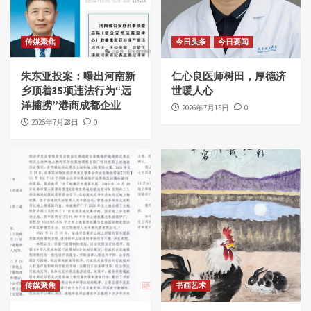
传媒聚焦
今日头条
今日要闻
朱东亚投案：曝出河南新
仁心良医师树田，厚德济
乡顶着35项违法行为“远
世暖人心
洋捕捞”港商成都企业
2026年7月15日
0
2026年7月28日
0
传媒聚焦
书画艺术